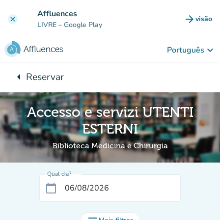
Ir para o conteúdo principal
Affluences
arrow_forward
visão
clear
(novo 
LIVRE
– Google Play
keyboard_arrow_down
Português
arrow_left
Reservar
Voltar para:
Accesso e servizi UTENTI
ESTERNI
Biblioteca Medicina e Chirurgia
Qual dia?
calendar_today