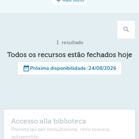
filter_list
Mais filtros
search
1
resultado
Todos os recursos estão fechados hoje
date_range
Próxima disponibilidade
:
24/08/2026
Accesso alla biblioteca
Prenota qui per consultazione, ritiro tessera,
autoprestito