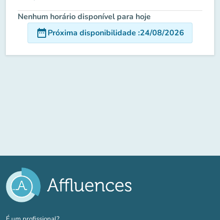
Nenhum horário disponível para hoje
date_range
Próxima disponibilidade
:
24/08/2026
(novo separador)
É um profissional?