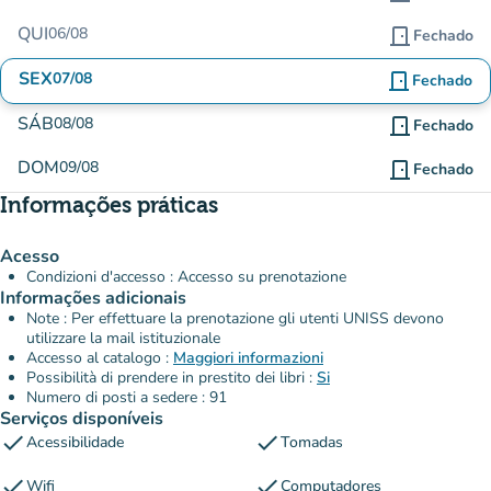
QUI
06/08
door_front
Fechado
SEX
07/08
door_front
Fechado
SÁB
08/08
door_front
Fechado
DOM
09/08
door_front
Fechado
Informações práticas
Acesso
Condizioni d'accesso : Accesso su prenotazione
Informações adicionais
Note : Per effettuare la prenotazione gli utenti UNISS devono
utilizzare la mail istituzionale
Accesso al catalogo :
Maggiori informazioni
Possibilità di prendere in prestito dei libri :
Si
Numero di posti a sedere : 91
Serviços disponíveis
check
check
Acessibilidade
Tomadas
check
check
Wifi
Computadores