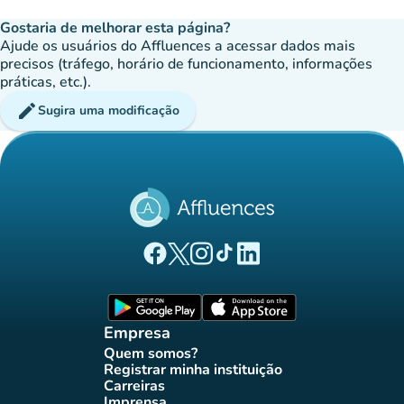
Gostaria de melhorar esta página?
Ajude os usuários do Affluences a acessar dados mais
precisos (tráfego, horário de funcionamento, informações
práticas, etc.).
edit
Sugira uma modificação
(novo separador)
(novo separador)
(novo separador)
(novo separador)
(novo separador)
Página Facebook Affluences
Página Twitter Affluences
Página Instagram Affluences
Página TikTok Affluences
Página LinkedIn Affluenc
(novo separador)
(novo separador
Empresa
Quem somos?
(novo separador)
Registrar minha instituição
(novo separador)
Carreiras
(novo separador)
Imprensa