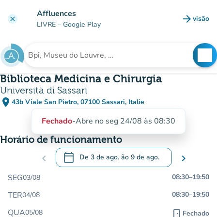
Ir para o conteúdo principal
Affluences
arrow_forward
visão
clear
(novo 
LIVRE
– Google Play
search
See
Procura uma instituição
Biblioteca Medicina e Chirurgia
Università di Sassari
place
43b Viale San Pietro, 07100 Sassari, Italie
(abrir no Google Maps)
(novo separador)
Fechado
-
Abre no seg 24/08 às 08:30
Horário de funcionamento
calendar_today
chevron_left
De
3 de ago.
ão
9 de ago.
chevron_right
.
Abra o calendário para alterar as datas
SEG
08:30
–
19:50
03/08
TER
08:30
–
19:50
04/08
QUA
05/08
door_front
Fechado