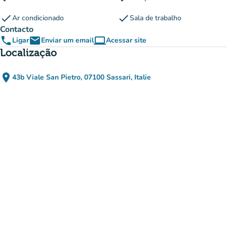
check
check
Ar condicionado
Sala de trabalho
Contacto
phone
email
computer
Ligar
Enviar um email
Acessar site
(novo separador)
Localização
place
43b Viale San Pietro, 07100 Sassari, Italie
(abrir no Google Maps)
(novo separador)