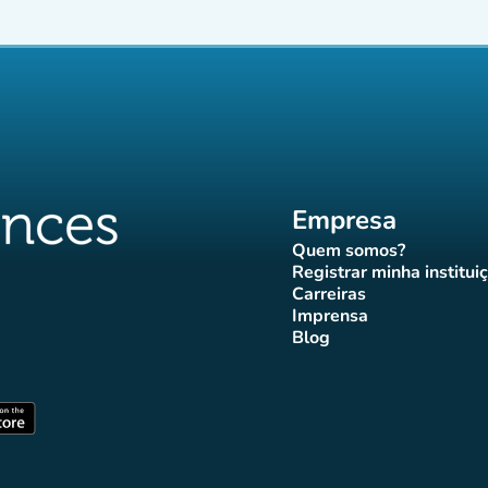
Empresa
Quem somos?
(novo separador)
Registrar minha institui
(novo sepa
Carreiras
(novo separador)
Imprensa
r)
ador)
eparador)
o separador)
novo separador)
(novo separador)
Blog
ffluences
 Affluences
agram Affluences
TikTok Affluences
na LinkedIn Affluences
(novo separador)
arador)
(novo separador)