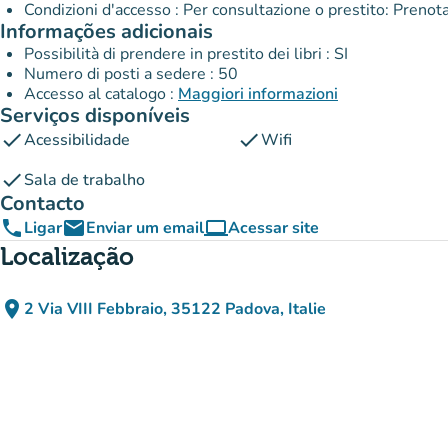
Condizioni d'accesso : Per consultazione o prestito: Prenota 
Informações adicionais
Possibilità di prendere in prestito dei libri : SI
Numero di posti a sedere : 50
Accesso al catalogo :
Maggiori informazioni
Serviços disponíveis
check
check
Acessibilidade
Wifi
check
Sala de trabalho
Contacto
phone
email
computer
Ligar
Enviar um email
Acessar site
(novo separador)
Localização
place
2 Via VIII Febbraio, 35122 Padova, Italie
(abrir no Google Maps)
(novo separador)