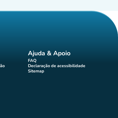
Ajuda & Apoio
FAQ
(novo separador)
ção
Declaração de acessibilidade
rador)
(novo separador)
Sitemap
(novo separador)