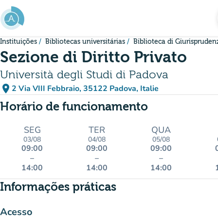
Ir para o conteúdo principal
Instituições
Bibliotecas universitárias
Biblioteca di Giurispruden
Sezione di Diritto Privato
Università degli Studi di Padova
place
2 Via VIII Febbraio, 35122 Padova, Italie
(abrir no Google Maps)
(novo separador)
Horário de funcionamento
SEG
TER
QUA
03/08
04/08
05/08
09:00
09:00
09:00
–
–
–
14:00
14:00
14:00
Informações práticas
Acesso