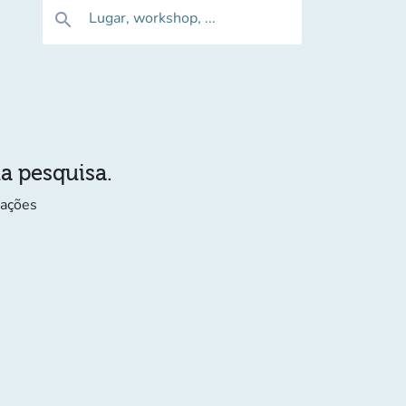
Lugar, workshop, ...
search
ua pesquisa.
mações