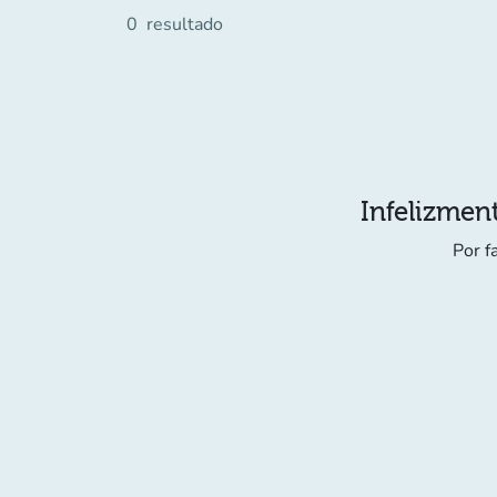
0
resultado
Infelizment
Por f