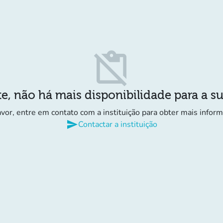
content_paste_off
e, não há mais disponibilidade para a s
avor, entre em contato com a instituição para obter mais infor
send
Contactar a instituição