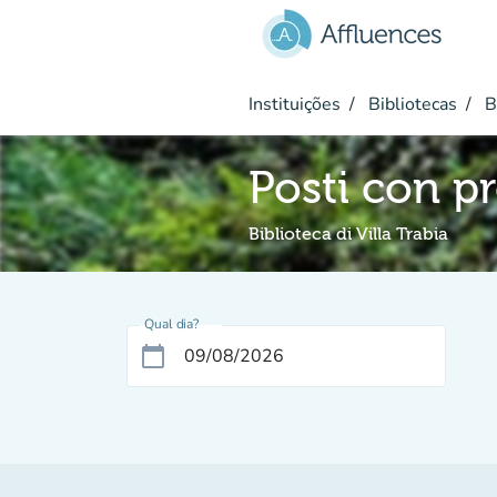
Ir para o conteúdo principal
Instituições
Bibliotecas
Bi
Posti con pr
Biblioteca di Villa Trabia
Qual dia?
calendar_today