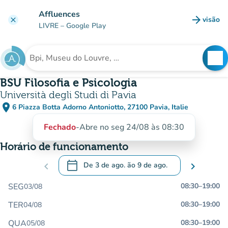
Ir para o conteúdo principal
Affluences
arrow_forward
visão
clear
(novo 
LIVRE
– Google Play
search
See
Procura uma instituição
BSU Filosofia e Psicologia
Università degli Studi di Pavia
place
6 Piazza Botta Adorno Antoniotto, 27100 Pavia, Italie
(abrir no Google Maps)
(novo separador)
Fechado
-
Abre no seg 24/08 às 08:30
Horário de funcionamento
calendar_today
chevron_left
De
3 de ago.
ão
9 de ago.
chevron_right
.
Abra o calendário para alterar as datas
SEG
08:30
–
19:00
03/08
TER
08:30
–
19:00
04/08
QUA
08:30
–
19:00
05/08