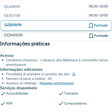
QUI
08:30
–
19:00
06/08
SEX
08:30
–
19:00
07/08
SÁB
08/08
door_front
Fechado
DOM
09/08
door_front
Fechado
Informações práticas
Acesso
Condizioni d'accesso : L'accesso alla Biblioteca è consentito senza
prenotazione
Informações adicionais
Possibilità di prendere in prestito dei libri :
Sì
Numero di posti a sedere : 43
Accesso al catalogo :
Maggiori informazioni
Serviços disponíveis
check
check
Acessibilidade
Tomadas
check
check
Wifi
Computadores