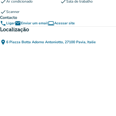
check
check
Ar condicionado
Sala de trabalho
check
Scanner
Contacto
phone
email
computer
Ligar
Enviar um email
Acessar site
(novo separador)
Localização
place
6 Piazza Botta Adorno Antoniotto, 27100 Pavia, Italie
(abrir no Google Maps)
(novo separador)