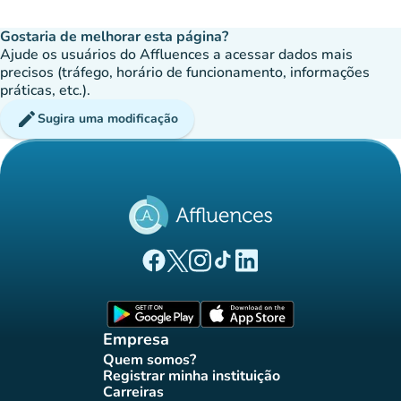
Gostaria de melhorar esta página?
Ajude os usuários do Affluences a acessar dados mais
precisos (tráfego, horário de funcionamento, informações
práticas, etc.).
edit
Sugira uma modificação
(novo separador)
(novo separador)
(novo separador)
(novo separador)
(novo separador)
Página Facebook Affluences
Página Twitter Affluences
Página Instagram Affluences
Página TikTok Affluences
Página LinkedIn Affluenc
(novo separador)
(novo separador
Empresa
Quem somos?
(novo separador)
Registrar minha instituição
(novo separador)
Carreiras
(novo separador)