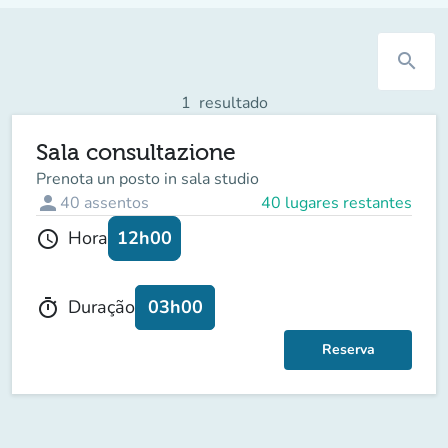
search
1
resultado
Sala consultazione
Prenota un posto in sala studio
person
40
assentos
40 lugares restantes
12h00
Hora
schedule
03h00
Duração
timer
Reserva