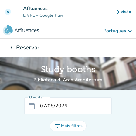
Ir para o conteúdo principal
Affluences
arrow_forward
visão
clear
(novo 
LIVRE
– Google Play
keyboard_arrow_down
Português
arrow_left
Reservar
Voltar para:
Study booths
Biblioteca di Area Architettura
Qual dia?
calendar_today
filter_list
Mais filtros