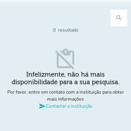
search
0
resultado
content_paste_off
Infelizmente, não há mais
disponibilidade para a sua pesquisa.
Por favor, entre em contato com a instituição para obter
mais informações
send
Contactar a instituição