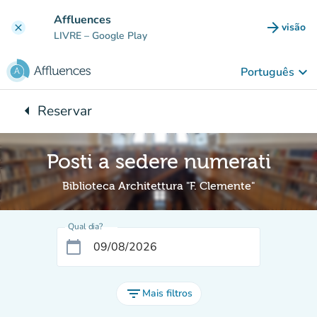
Ir para o conteúdo principal
Affluences
arrow_forward
visão
clear
(novo 
LIVRE
– Google Play
keyboard_arrow_down
Português
arrow_left
Reservar
Voltar para:
Posti a sedere numerati
Biblioteca Architettura "F. Clemente"
Qual dia?
calendar_today
filter_list
Mais filtros