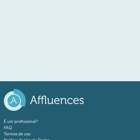
(novo separador)
É um profissional?
FAQ
Termos de uso