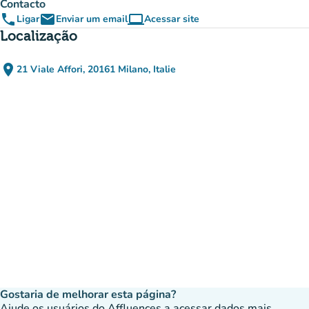
Contacto
phone
email
computer
Ligar
Enviar um email
Acessar site
(novo separador)
Localização
place
21 Viale Affori, 20161 Milano, Italie
(abrir no Google Maps)
(novo separador)
Gostaria de melhorar esta página?
Ajude os usuários do Affluences a acessar dados mais