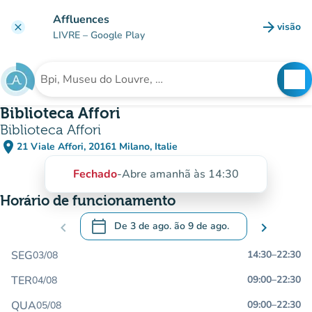
Ir para o conteúdo principal
Affluences
arrow_forward
visão
clear
(novo 
LIVRE
– Google Play
search
See
Procura uma instituição
Biblioteca Affori
Biblioteca Affori
place
21 Viale Affori, 20161 Milano, Italie
(abrir no Google Maps)
(novo separador)
Fechado
-
Abre amanhã às 14:30
Horário de funcionamento
calendar_today
chevron_left
De
3 de ago.
ão
9 de ago.
chevron_right
.
Abra o calendário para alterar as datas
SEG
14:30
–
22:30
03/08
TER
09:00
–
22:30
04/08
QUA
09:00
–
22:30
05/08