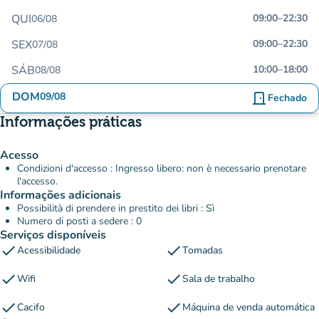
QUI
09:00
–
22:30
06/08
SEX
09:00
–
22:30
07/08
SÁB
10:00
–
18:00
08/08
DOM
09/08
door_front
Fechado
Informações práticas
Acesso
Condizioni d'accesso : Ingresso libero: non è necessario prenotare
l'accesso.
Informações adicionais
Possibilità di prendere in prestito dei libri : Sì
Numero di posti a sedere : 0
Serviços disponíveis
check
check
Acessibilidade
Tomadas
check
check
Wifi
Sala de trabalho
check
check
Cacifo
Máquina de venda automática