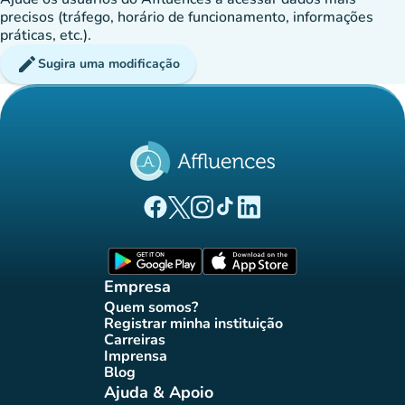
precisos (tráfego, horário de funcionamento, informações
práticas, etc.).
edit
Sugira uma modificação
(novo separador)
(novo separador)
(novo separador)
(novo separador)
(novo separador)
Página Facebook Affluences
Página Twitter Affluences
Página Instagram Affluences
Página TikTok Affluences
Página LinkedIn Affluenc
(novo separador)
(novo separador
Empresa
Quem somos?
(novo separador)
Registrar minha instituição
(novo separador)
Carreiras
(novo separador)
Imprensa
(novo separador)
Blog
(novo separador)
Ajuda & Apoio