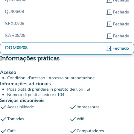
door_front
Fechado
QUI
06/08
door_front
Fechado
SEX
07/08
door_front
Fechado
SÁB
08/08
door_front
Fechado
DOM
09/08
door_front
Fechado
Informações práticas
Acesso
Condizioni d'accesso : Accesso su prenotazione
Informações adicionais
Possibilità di prendere in prestito dei libri : SI
Numero di posti a sedere : 104
Serviços disponíveis
check
check
Acessibilidade
Impressoras
check
check
Tomadas
Wifi
check
check
Café
Computadores