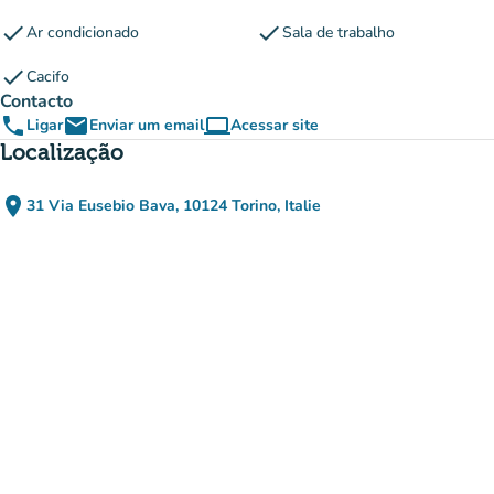
check
check
Ar condicionado
Sala de trabalho
check
Cacifo
Contacto
phone
email
computer
Ligar
Enviar um email
Acessar site
(novo separador)
Localização
place
31 Via Eusebio Bava, 10124 Torino, Italie
(abrir no Google Maps)
(novo separador)