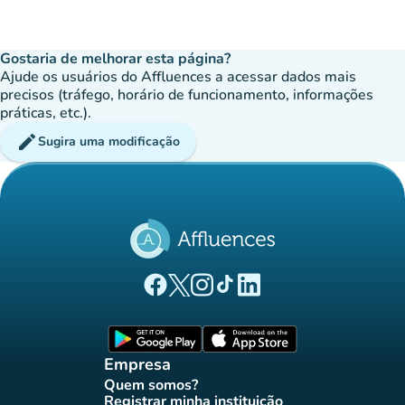
Gostaria de melhorar esta página?
Ajude os usuários do Affluences a acessar dados mais
precisos (tráfego, horário de funcionamento, informações
práticas, etc.).
edit
Sugira uma modificação
(novo separador)
(novo separador)
(novo separador)
(novo separador)
(novo separador)
Página Facebook Affluences
Página Twitter Affluences
Página Instagram Affluences
Página TikTok Affluences
Página LinkedIn Affluenc
(novo separador)
(novo separador
Empresa
Quem somos?
(novo separador)
Registrar minha instituição