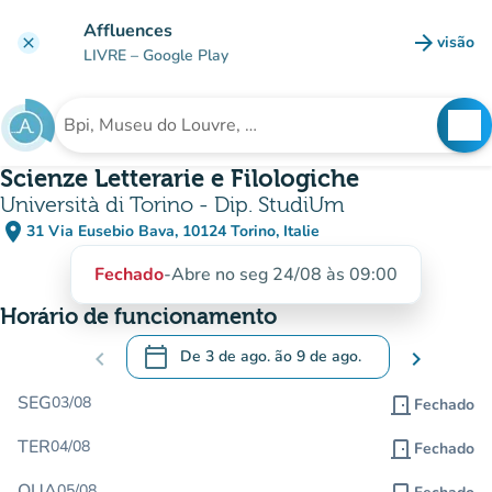
Ir para o conteúdo principal
Affluences
arrow_forward
visão
clear
(novo 
LIVRE
– Google Play
search
See
Procura uma instituição
Scienze Letterarie e Filologiche
Università di Torino - Dip. StudiUm
place
31 Via Eusebio Bava, 10124 Torino, Italie
(abrir no Google Maps)
(novo separador)
Fechado
-
Abre no seg 24/08 às 09:00
Horário de funcionamento
calendar_today
chevron_left
De
3 de ago.
ão
9 de ago.
chevron_right
.
Abra o calendário para alterar as datas
SEG
03/08
door_front
Fechado
TER
04/08
door_front
Fechado
QUA
05/08