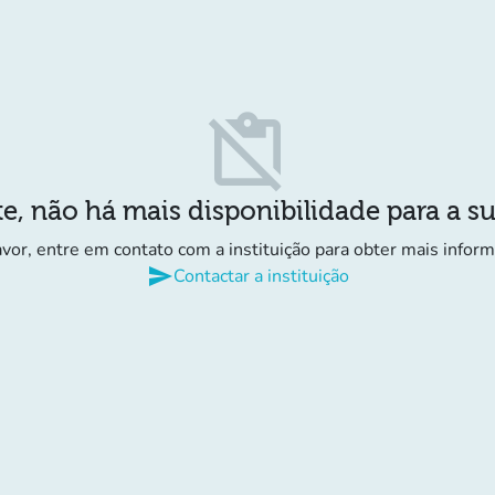
content_paste_off
e, não há mais disponibilidade para a s
avor, entre em contato com a instituição para obter mais infor
send
Contactar a instituição