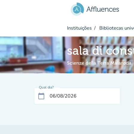
Ir para o conteúdo principal
Instituições
Bibliotecas univ
sala di con
Scienze della Terra Malaroda
Qual dia?
calendar_today