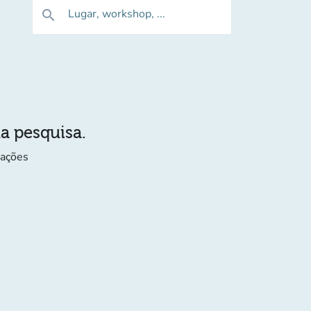
Lugar, workshop, ...
search
ua pesquisa.
mações