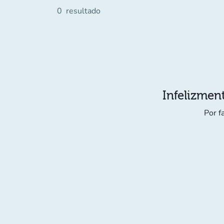
0
resultado
Infelizment
Por f