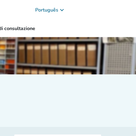
keyboard_arrow_down
Português
di consultazione