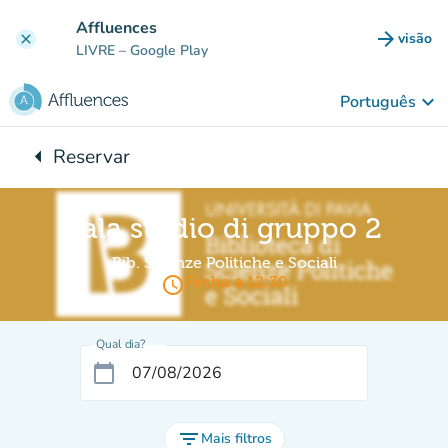
Ir para o conteúdo principal
Affluences
arrow_forward
visão
clear
(novo 
LIVRE
– Google Play
keyboard_arrow_down
Português
arrow_left
Reservar
Voltar para:
Sala studio di gruppo 2
Bib. Scienze Politiche e Sociali
access_time
Fecha a 12:30
Qual dia?
calendar_today
filter_list
Mais filtros