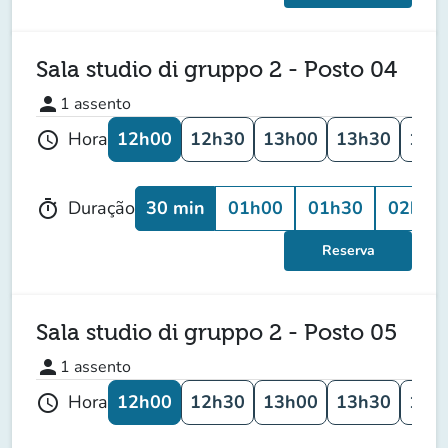
Sala studio di gruppo 2 - Posto 04
person
1
assento
12h00
12h30
13h00
13h30
14h
Hora
schedule
30 min
01h00
01h30
02h00
Duração
timer
Reserva
Sala studio di gruppo 2 - Posto 05
person
1
assento
12h00
12h30
13h00
13h30
14h
Hora
schedule