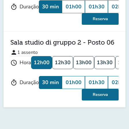
30 min
01h00
01h30
02h00
Duração
timer
Reserva
Sala studio di gruppo 2 - Posto 06
person
1
assento
12h00
12h30
13h00
13h30
14h
Hora
schedule
30 min
01h00
01h30
02h00
Duração
timer
Reserva