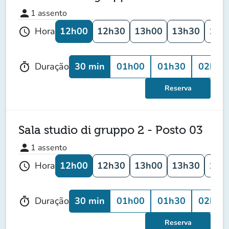
person
1
assento
12h00
12h30
13h00
13h30
14h
Hora
schedule
30 min
01h00
01h30
02h00
Duração
timer
Reserva
Sala studio di gruppo 2 - Posto 03
person
1
assento
12h00
12h30
13h00
13h30
14h
Hora
schedule
30 min
01h00
01h30
02h00
Duração
timer
Reserva