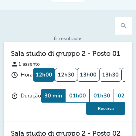
search
6
resultados
Sala studio di gruppo 2 - Posto 01
person
1
assento
12h00
12h30
13h00
13h30
14h
Hora
schedule
30 min
01h00
01h30
02h00
Duração
timer
Reserva
Sala studio di gruppo 2 - Posto 02