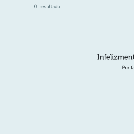
0
resultado
Infelizment
Por f