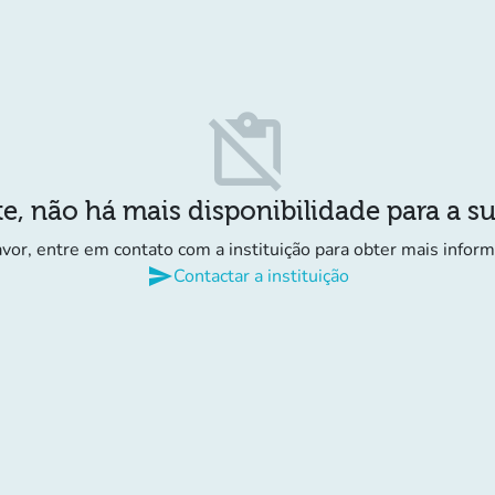
content_paste_off
e, não há mais disponibilidade para a s
avor, entre em contato com a instituição para obter mais infor
send
Contactar a instituição