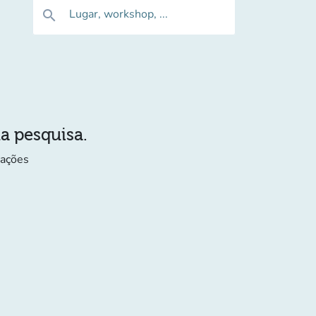
Lugar, workshop, ...
search
ua pesquisa.
mações