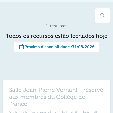
search
1
resultado
Todos os recursos estão fechados hoje
date_range
Próxima disponibilidade
:
31/08/2026
Salle Jean-Pierre Vernant - réservé
aux membres du Collège de
France
Salle de lecture avec places de travail individuelles