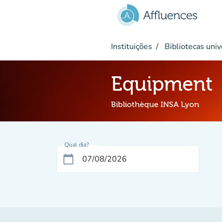
Ir para o conteúdo principal
Instituições
Bibliotecas univ
Equipment
Bibliothèque INSA Lyon
Qual dia?
calendar_today