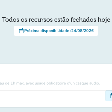
Todos os recursos estão fechados hoje
date_range
Próxima disponibilidade
:
24/08/2026
au de 1h max, avec usage obligatoire d'un casque audio.
dat