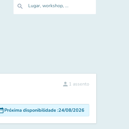
Lugar, workshop, ...
search
person
1
assento
e_range
Próxima disponibilidade
:
24/08/2026