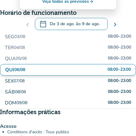
Veja todas as previsões
arrow_forward
Horário de funcionamento
calendar_today
chevron_left
De
3 de ago.
ão
9 de ago.
chevron_right
.
Abra o calendário para alterar as datas
SEG
08:00
–
23:00
03/08
TER
08:00
–
23:00
04/08
QUA
08:00
–
23:00
05/08
QUI
08:00
–
23:00
06/08
SEX
08:00
–
23:00
07/08
SÁB
08:00
–
23:00
08/08
DOM
08:00
–
23:00
09/08
Informações práticas
Acesso
Conditions d'accès : Tous publics