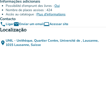
Informações adicionais
Possibilité d'emprunt des livres :
Oui
Nombre de places assises : 424
Accès au catalogue :
Plus d'informations
Contacto
phone
email
computer
Ligar
Enviar um email
Acessar site
(novo separador)
Localização
UNIL - Unithèque, Quartier Centre, Université de , Lausanne,
place
(abrir no Google Maps)
(novo separador)
1015 Lausanne, Suisse