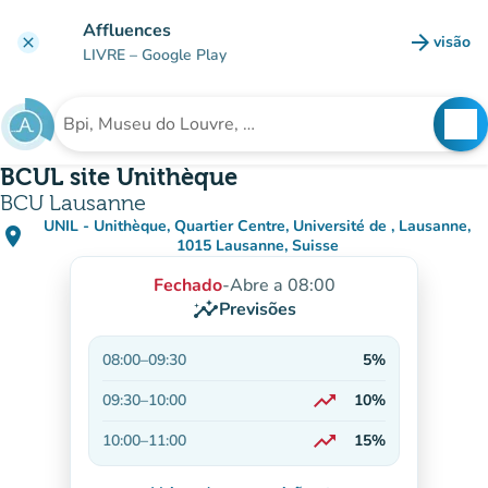
Ir para o conteúdo principal
Affluences
arrow_forward
visão
clear
(novo 
LIVRE
– Google Play
search
See
Procura uma instituição
BCUL site Unithèque
BCU Lausanne
UNIL - Unithèque, Quartier Centre, Université de , Lausanne,
place
(abrir no Google Maps)
(novo separador)
1015 Lausanne, Suisse
Fechado
-
Abre a 08:00
insights
Previsões
08:00
–
09:30
5%
trending_up
09:30
–
10:00
10%
Em alta
trending_up
10:00
–
11:00
15%
Em alta