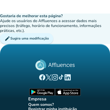
Gostaria de melhorar esta página?
Ajude os usuários do Affluences a acessar dados mais
precisos (tráfego, horário de funcionamento, informações
práticas, etc.).
edit
Sugira uma modificação
(novo separador)
(novo separador)
(novo separador)
(novo separador)
(novo separador)
Página Facebook Affluences
Página Twitter Affluences
Página Instagram Affluences
Página TikTok Affluences
Página LinkedIn Affluenc
(novo separador)
(novo separador
Empresa
Quem somos?
(novo separador)
Registrar minha instituição