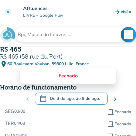
Ir para o conteúdo principal
Affluences
arrow_forward
visão
clear
(novo 
LIVRE
– Google Play
search
See
Procura uma instituição
RS 465
RS 465 (58 rue du Port)
place
60 Boulevard Vauban, 59800 Lille, France
(abrir no Google Maps)
(novo separador)
Fechado
Horário de funcionamento
calendar_today
chevron_left
De
3 de ago.
ão
9 de ago.
chevron_right
.
Abra o calendário para alterar as datas
SEG
03/08
door_front
Fechado
TER
04/08
door_front
Fechado
QUA
05/08