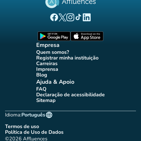
(novo separador)
(novo separador)
(novo separador)
(novo separador)
(novo separador)
Página Facebook Affluences
Página Twitter Affluences
Página Instagram Affluences
Página TikTok Affluences
Página LinkedIn Affluenc
(novo separador)
(novo separador
Empresa
Quem somos?
(novo separador)
Registrar minha instituição
(novo separador)
Carreiras
(novo separador)
Imprensa
(novo separador)
Blog
(novo separador)
Ajuda & Apoio
FAQ
(novo separador)
Declaração de acessibilidade
(novo separador)
Sitemap
(novo separador)
language
Idioma:
Português
Termos de uso
(novo separador)
Política de Uso de Dados
(novo separador)
©2026 Affluences