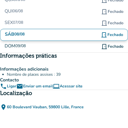
door_front
Fechado
QUI
06/08
door_front
Fechado
SEX
07/08
door_front
Fechado
SÁB
08/08
door_front
Fechado
DOM
09/08
door_front
Fechado
Informações práticas
Informações adicionais
Nombre de places assises : 39
Contacto
phone
email
computer
Ligar
Enviar um email
Acessar site
(novo separador)
Localização
place
60 Boulevard Vauban, 59800 Lille, France
(abrir no Google Maps)
(novo separador)