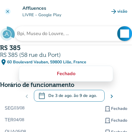
Ir para o conteúdo principal
Affluences
arrow_forward
visão
clear
(novo 
LIVRE
– Google Play
search
See
Procura uma instituição
RS 385
RS 385 (58 rue du Port)
place
60 Boulevard Vauban, 59800 Lille, France
(abrir no Google Maps)
(novo separador)
Fechado
Horário de funcionamento
calendar_today
chevron_left
De
3 de ago.
ão
9 de ago.
chevron_right
.
Abra o calendário para alterar as datas
SEG
03/08
door_front
Fechado
TER
04/08
door_front
Fechado
QUA
05/08