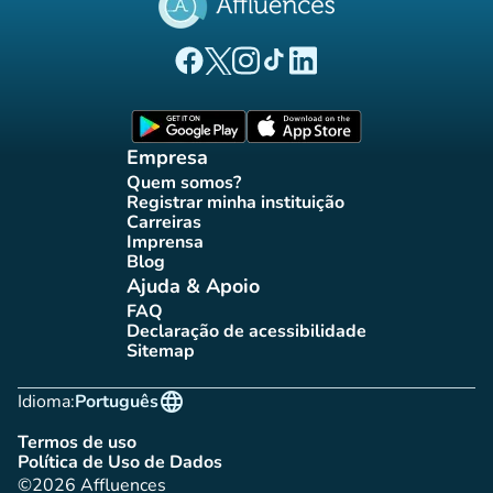
(novo separador)
(novo separador)
(novo separador)
(novo separador)
(novo separador)
Página Facebook Affluences
Página Twitter Affluences
Página Instagram Affluences
Página TikTok Affluences
Página LinkedIn Affluenc
(novo separador)
(novo separador
Empresa
Quem somos?
(novo separador)
Registrar minha instituição
(novo separador)
Carreiras
(novo separador)
Imprensa
(novo separador)
Blog
(novo separador)
Ajuda & Apoio
FAQ
(novo separador)
Declaração de acessibilidade
(novo separador)
Sitemap
(novo separador)
language
Idioma:
Português
Termos de uso
(novo separador)
Política de Uso de Dados
(novo separador)
©2026 Affluences