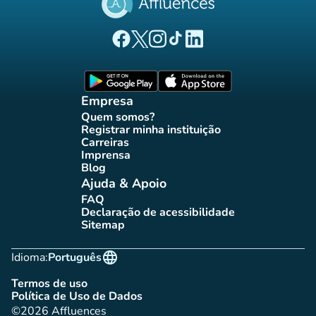
(novo separador)
(novo separador)
(novo separador)
(novo separador)
(novo separador)
Página Facebook Affluences
Página Twitter Affluences
Página Instagram Affluences
Página TikTok Affluences
Página LinkedIn Affluenc
(novo separador)
(novo separador
Empresa
Quem somos?
(novo separador)
Registrar minha instituição
(novo separador)
Carreiras
(novo separador)
Imprensa
(novo separador)
Blog
(novo separador)
Ajuda & Apoio
FAQ
(novo separador)
Declaração de acessibilidade
(novo separador)
Sitemap
(novo separador)
language
Idioma:
Português
Termos de uso
(novo separador)
Política de Uso de Dados
(novo separador)
©2026 Affluences