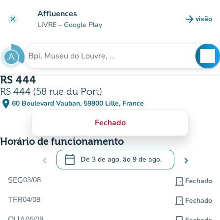
Ir para o conteúdo principal
Affluences
arrow_forward
visão
clear
(novo 
LIVRE
– Google Play
search
See
Procura uma instituição
RS 444
RS 444 (58 rue du Port)
place
60 Boulevard Vauban, 59800 Lille, France
(abrir no Google Maps)
(novo separador)
Fechado
Horário de funcionamento
calendar_today
chevron_left
De
3 de ago.
ão
9 de ago.
chevron_right
.
Abra o calendário para alterar as datas
SEG
03/08
door_front
Fechado
TER
04/08
door_front
Fechado
QUA
05/08