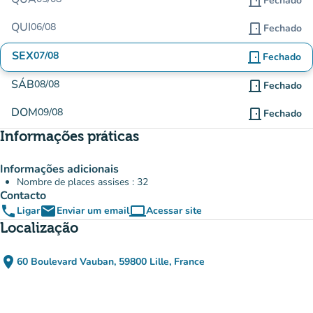
door_front
Fechado
QUI
06/08
door_front
Fechado
SEX
07/08
door_front
Fechado
SÁB
08/08
door_front
Fechado
DOM
09/08
door_front
Fechado
Informações práticas
Informações adicionais
Nombre de places assises : 32
Contacto
phone
email
computer
Ligar
Enviar um email
Acessar site
(novo separador)
Localização
place
60 Boulevard Vauban, 59800 Lille, France
(abrir no Google Maps)
(novo separador)