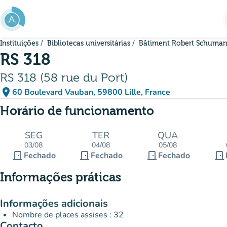
Ir para o conteúdo principal
Instituições
Bibliotecas universitárias
Bâtiment Robert Schuma
RS 318
RS 318 (58 rue du Port)
place
60 Boulevard Vauban, 59800 Lille, France
(abrir no Google Maps)
(novo separador)
Horário de funcionamento
SEG
TER
QUA
03/08
04/08
05/08
door_front
door_front
door_front
door_front
Fechado
Fechado
Fechado
Informações práticas
Informações adicionais
Nombre de places assises : 32
Contacto