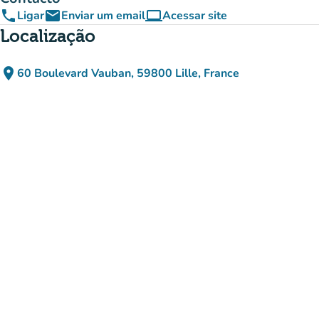
phone
email
computer
Ligar
Enviar um email
Acessar site
(novo separador)
Localização
place
60 Boulevard Vauban, 59800 Lille, France
(abrir no Google Maps)
(novo separador)