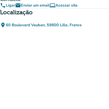
phone
email
computer
Ligar
Enviar um email
Acessar site
(novo separador)
Localização
place
60 Boulevard Vauban, 59800 Lille, France
(abrir no Google Maps)
(novo separador)