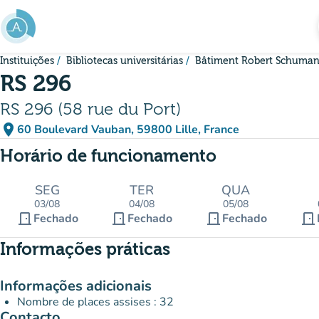
Ir para o conteúdo principal
Instituições
Bibliotecas universitárias
Bâtiment Robert Schuma
RS 296
RS 296 (58 rue du Port)
place
60 Boulevard Vauban, 59800 Lille, France
(abrir no Google Maps)
(novo separador)
Horário de funcionamento
SEG
TER
QUA
03/08
04/08
05/08
door_front
door_front
door_front
door_front
Fechado
Fechado
Fechado
Informações práticas
Informações adicionais
Nombre de places assises : 32
Contacto