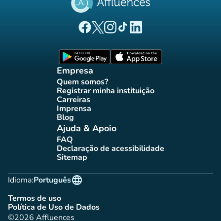
(novo separador)
(novo separador)
(novo separador)
(novo separador)
(novo separador)
Página Facebook Affluences
Página Twitter Affluences
Página Instagram Affluences
Página TikTok Affluences
Página LinkedIn Affluenc
(novo separador)
(novo separador
Empresa
Quem somos?
(novo separador)
Registrar minha instituição
(novo separador)
Carreiras
(novo separador)
Imprensa
(novo separador)
Blog
(novo separador)
Ajuda & Apoio
FAQ
(novo separador)
Declaração de acessibilidade
(novo separador)
Sitemap
(novo separador)
language
Idioma:
Português
Termos de uso
(novo separador)
Política de Uso de Dados
(novo separador)
©2026 Affluences