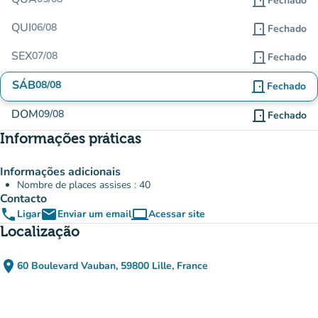
door_front
Fechado
QUI
06/08
door_front
Fechado
SEX
07/08
door_front
Fechado
SÁB
08/08
door_front
Fechado
DOM
09/08
door_front
Fechado
Informações práticas
Informações adicionais
Nombre de places assises : 40
Contacto
phone
email
computer
Ligar
Enviar um email
Acessar site
(novo separador)
Localização
place
60 Boulevard Vauban, 59800 Lille, France
(abrir no Google Maps)
(novo separador)