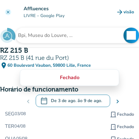
Ir para o conteúdo principal
Affluences
arrow_forward
visão
clear
(novo 
LIVRE
– Google Play
search
See
Procura uma instituição
RZ 215 B
RZ 215 B (41 rue du Port)
place
60 Boulevard Vauban, 59800 Lille, France
(abrir no Google Maps)
(novo separador)
Fechado
Horário de funcionamento
calendar_today
chevron_left
De
3 de ago.
ão
9 de ago.
chevron_right
.
Abra o calendário para alterar as datas
SEG
03/08
door_front
Fechado
TER
04/08
door_front
Fechado
QUA
05/08