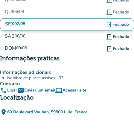
door_front
Fechado
QUI
06/08
door_front
Fechado
SEX
07/08
door_front
Fechado
SÁB
08/08
door_front
Fechado
DOM
09/08
door_front
Fechado
Informações práticas
Informações adicionais
Nombre de places assises : 32
Contacto
phone
email
computer
Ligar
Enviar um email
Acessar site
(novo separador)
Localização
place
60 Boulevard Vauban, 59800 Lille, France
(abrir no Google Maps)
(novo separador)