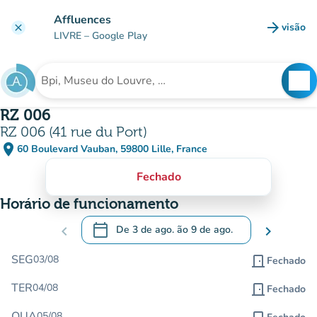
Ir para o conteúdo principal
Affluences
arrow_forward
visão
clear
(novo 
LIVRE
– Google Play
search
See
Procura uma instituição
RZ 006
RZ 006 (41 rue du Port)
place
60 Boulevard Vauban, 59800 Lille, France
(abrir no Google Maps)
(novo separador)
Fechado
Horário de funcionamento
calendar_today
chevron_left
De
3 de ago.
ão
9 de ago.
chevron_right
.
Abra o calendário para alterar as datas
SEG
03/08
door_front
Fechado
TER
04/08
door_front
Fechado
QUA
05/08