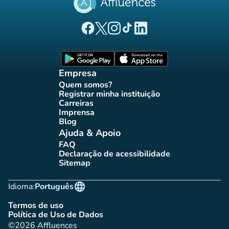
(novo separador)
(novo separador)
(novo separador)
(novo separador)
(novo separador)
Página Facebook Affluences
Página Twitter Affluences
Página Instagram Affluences
Página TikTok Affluences
Página LinkedIn Affluenc
(novo separador)
(novo separador
Empresa
Quem somos?
(novo separador)
Registrar minha instituição
(novo separador)
Carreiras
(novo separador)
Imprensa
(novo separador)
Blog
(novo separador)
Ajuda & Apoio
FAQ
(novo separador)
Declaração de acessibilidade
(novo separador)
Sitemap
(novo separador)
language
Idioma:
Português
Termos de uso
(novo separador)
Política de Uso de Dados
(novo separador)
©2026 Affluences