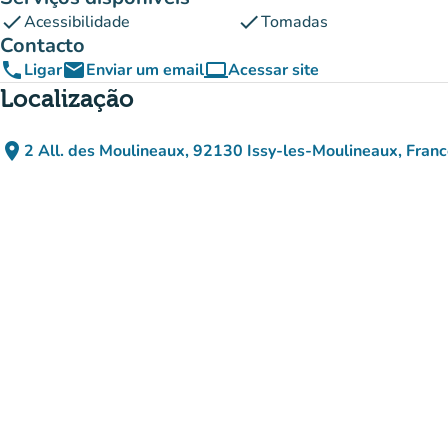
check
check
Acessibilidade
Tomadas
Contacto
phone
email
computer
Ligar
Enviar um email
Acessar site
(novo separador)
Localização
place
2 All. des Moulineaux, 92130 Issy-les-Moulineaux, Fran
(abrir no Google Maps)
(novo separador)