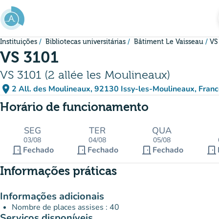
Ir para o conteúdo principal
Instituições
Bibliotecas universitárias
Bâtiment Le Vaisseau
VS
VS 3101
VS 3101 (2 allée les Moulineaux)
place
2 All. des Moulineaux, 92130 Issy-les-Moulineaux, Fran
(abrir no Google Maps)
(novo separador)
Horário de funcionamento
SEG
TER
QUA
03/08
04/08
05/08
door_front
door_front
door_front
door_front
Fechado
Fechado
Fechado
Informações práticas
Informações adicionais
Nombre de places assises : 40
Serviços disponíveis