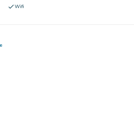
check
Wifi
ce