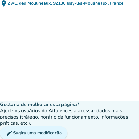
place
2 All. des Moulineaux, 92130 Issy-les-Moulineaux, France
(abrir no Google Maps)
(novo separador)
Gostaria de melhorar esta página?
Ajude os usuários do Affluences a acessar dados mais
precisos (tráfego, horário de funcionamento, informações
práticas, etc.).
edit
Sugira uma modificação