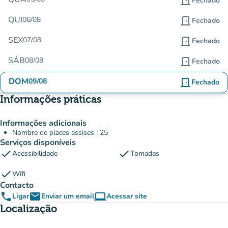
door_front
Fechado
QUI
06/08
door_front
Fechado
SEX
07/08
door_front
Fechado
SÁB
08/08
door_front
Fechado
DOM
09/08
door_front
Fechado
Informações práticas
Informações adicionais
Nombre de places assises : 25
Serviços disponíveis
check
check
Acessibilidade
Tomadas
check
Wifi
Contacto
phone
email
computer
Ligar
Enviar um email
Acessar site
(novo separador)
Localização