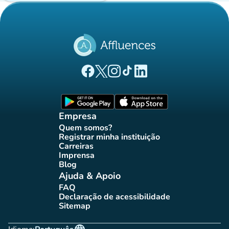
(novo separador)
(novo separador)
(novo separador)
(novo separador)
(novo separador)
Página Facebook Affluences
Página Twitter Affluences
Página Instagram Affluences
Página TikTok Affluences
Página LinkedIn Affluenc
(novo separador)
(novo separador
Empresa
Quem somos?
(novo separador)
Registrar minha instituição
(novo separador)
Carreiras
(novo separador)
Imprensa
(novo separador)
Blog
(novo separador)
Ajuda & Apoio
FAQ
(novo separador)
Declaração de acessibilidade
(novo separador)
Sitemap
(novo separador)