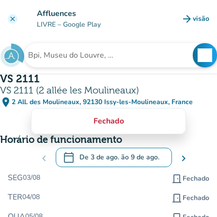
Ir para o conteúdo principal
Affluences
arrow_forward
visão
clear
(novo 
LIVRE
– Google Play
search
See
Procura uma instituição
VS 2111
VS 2111 (2 allée les Moulineaux)
place
2 All. des Moulineaux, 92130 Issy-les-Moulineaux, France
(abrir no Google Maps)
(novo separador)
Fechado
Horário de funcionamento
calendar_today
chevron_left
De
3 de ago.
ão
9 de ago.
chevron_right
.
Abra o calendário para alterar as datas
SEG
03/08
door_front
Fechado
TER
04/08
door_front
Fechado
QUA
05/08