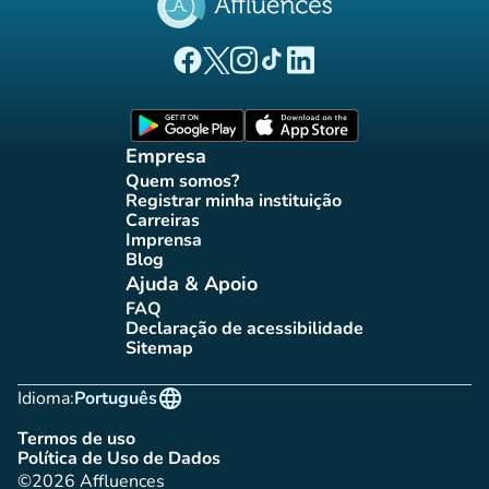
(novo separador)
(novo separador)
(novo separador)
(novo separador)
(novo separador)
Página Facebook Affluences
Página Twitter Affluences
Página Instagram Affluences
Página TikTok Affluences
Página LinkedIn Affluenc
(novo separador)
(novo separador
Empresa
Quem somos?
(novo separador)
Registrar minha instituição
(novo separador)
Carreiras
(novo separador)
Imprensa
(novo separador)
Blog
(novo separador)
Ajuda & Apoio
FAQ
(novo separador)
Declaração de acessibilidade
(novo separador)
Sitemap
(novo separador)
language
Idioma:
Português
Termos de uso
(novo separador)
Política de Uso de Dados
(novo separador)
©2026 Affluences