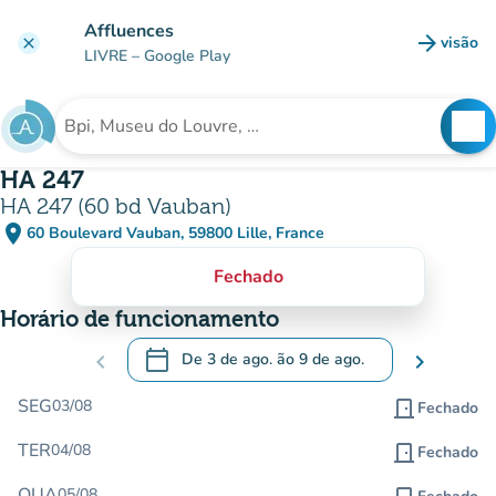
Ir para o conteúdo principal
Affluences
arrow_forward
visão
clear
(novo 
LIVRE
– Google Play
search
See
Procura uma instituição
HA 247
HA 247 (60 bd Vauban)
place
60 Boulevard Vauban, 59800 Lille, France
(abrir no Google Maps)
(novo separador)
Fechado
Horário de funcionamento
calendar_today
chevron_left
De
3 de ago.
ão
9 de ago.
chevron_right
.
Abra o calendário para alterar as datas
SEG
03/08
door_front
Fechado
TER
04/08
door_front
Fechado
QUA
05/08