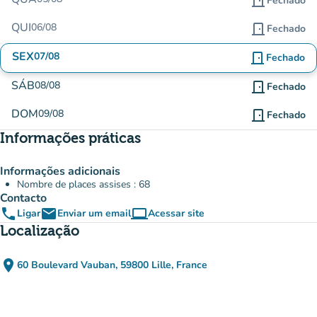
door_front
Fechado
QUI
06/08
door_front
Fechado
SEX
07/08
door_front
Fechado
SÁB
08/08
door_front
Fechado
DOM
09/08
door_front
Fechado
Informações práticas
Informações adicionais
Nombre de places assises : 68
Contacto
phone
email
computer
Ligar
Enviar um email
Acessar site
(novo separador)
Localização
place
60 Boulevard Vauban, 59800 Lille, France
(abrir no Google Maps)
(novo separador)