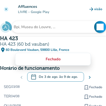
Ir para o conteúdo principal
Affluences
arrow_forward
visão
clear
(novo 
LIVRE
– Google Play
search
See
Procura uma instituição
HA 423
HA 423 (60 bd vauban)
place
60 Boulevard Vauban, 59800 Lille, France
(abrir no Google Maps)
(novo separador)
Fechado
Horário de funcionamento
calendar_today
chevron_left
De
3 de ago.
ão
9 de ago.
chevron_right
.
Abra o calendário para alterar as datas
SEG
03/08
door_front
Fechado
TER
04/08
door_front
Fechado
QUA
05/08