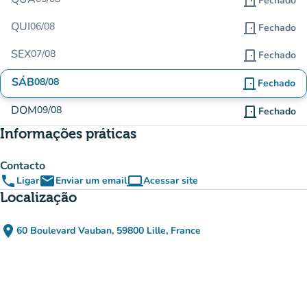
door_front
Fechado
QUI
06/08
door_front
Fechado
SEX
07/08
door_front
Fechado
SÁB
08/08
door_front
Fechado
DOM
09/08
door_front
Fechado
Informações práticas
Contacto
phone
email
computer
Ligar
Enviar um email
Acessar site
(novo separador)
Localização
place
60 Boulevard Vauban, 59800 Lille, France
(abrir no Google Maps)
(novo separador)