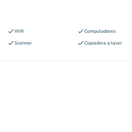
check
check
Wifi
Computadores
check
check
Scanner
Copiadora a laser