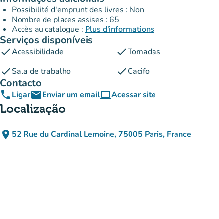
Possibilité d'emprunt des livres : Non
Nombre de places assises : 65
Accès au catalogue :
Plus d'informations
Serviços disponíveis
check
check
Acessibilidade
Tomadas
check
check
Sala de trabalho
Cacifo
Contacto
phone
email
computer
Ligar
Enviar um email
Acessar site
(novo separador)
Localização
place
52 Rue du Cardinal Lemoine, 75005 Paris, France
(abrir no Google Maps)
(novo separador)