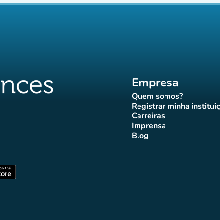
Empresa
Quem somos?
(novo separador)
Registrar minha institui
(novo sepa
Carreiras
(novo separador)
Imprensa
r)
ador)
eparador)
o separador)
novo separador)
(novo separador)
Blog
ffluences
 Affluences
agram Affluences
TikTok Affluences
na LinkedIn Affluences
(novo separador)
arador)
(novo separador)