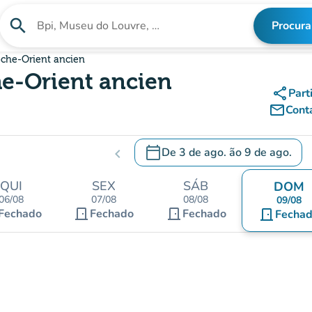
search
Procura
Procura uma instituição
oche-Orient ancien
he-Orient ancien
share
Part
mail_outline
Cont
calendar_today
De
3 de ago.
ão
9 de ago.
chevron_left
c
.
Abra o calendário para alterar a
QUI
SEX
SÁB
DOM
06/08
07/08
08/08
09/08
door_front
door_front
Fechado
Fechado
Fechado
door_front
Fecha