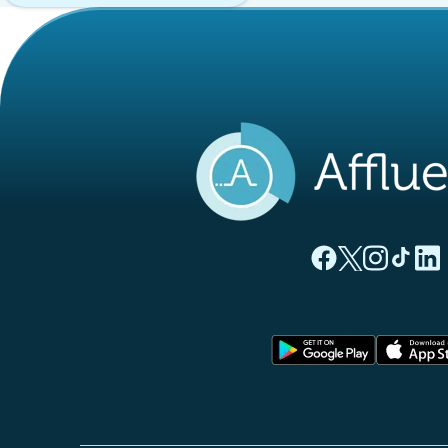
(novo separado
(novo separ
(novo s
(nov
(
Página Facebook A
Página Twitter
Página Inst
Página 
Pági
(novo sep