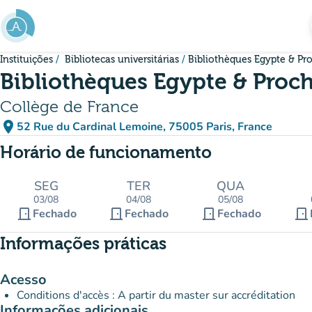
Ir para o conteúdo principal
Instituições
Bibliotecas universitárias
Bibliothèques Egypte & Pr
Bibliothèques Egypte & Proc
Collège de France
place
52 Rue du Cardinal Lemoine, 75005 Paris, France
(abrir no Google Maps)
(novo separador)
Horário de funcionamento
SEG
TER
QUA
03/08
04/08
05/08
door_front
door_front
door_front
door_front
Fechado
Fechado
Fechado
Informações práticas
Acesso
Conditions d'accès : A partir du master sur accréditation
Informações adicionais