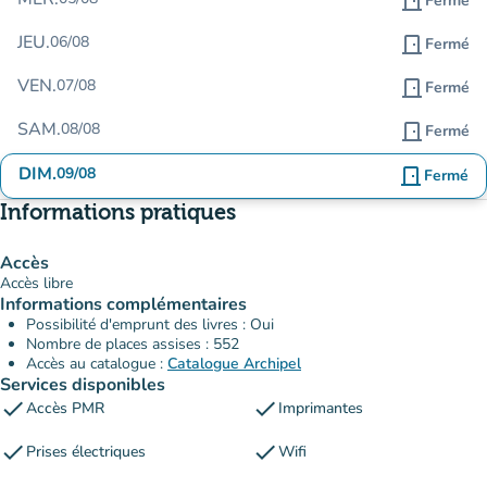
door_front
Fermé
JEU.
06/08
door_front
Fermé
VEN.
07/08
door_front
Fermé
SAM.
08/08
door_front
Fermé
DIM.
09/08
door_front
Fermé
Informations pratiques
Accès
Accès libre
Informations complémentaires
Possibilité d'emprunt des livres : Oui
Nombre de places assises : 552
Accès au catalogue :
Catalogue Archipel
Services disponibles
check
check
Accès PMR
Imprimantes
check
check
Prises électriques
Wifi