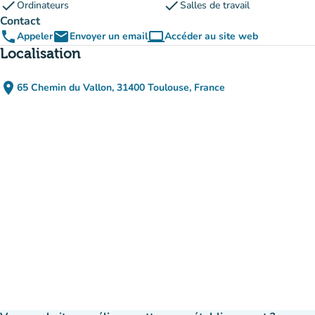
check
check
Ordinateurs
Salles de travail
Contact
phone
email
computer
Appeler
Envoyer un email
Accéder au site web
(nouvel onglet)
Localisation
place
65 Chemin du Vallon, 31400 Toulouse, France
(ouvrir dans Google Maps)
(nouvel onglet)