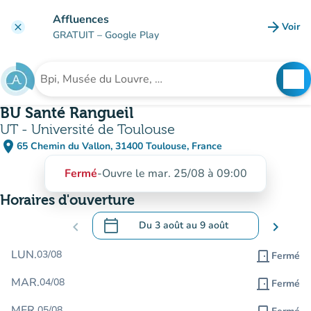
Aller au contenu principal
Affluences
arrow_forward
Voir
clear
(nouve
GRATUIT
– Google Play
search
See
Rechercher un établissement
BU Santé Rangueil
UT - Université de Toulouse
place
65 Chemin du Vallon, 31400 Toulouse, France
(ouvrir dans Google Maps)
(nouvel onglet)
Fermé
-
Ouvre le mar. 25/08 à 09:00
Horaires d'ouverture
calendar_today
chevron_left
Du
3 août
au
9 août
chevron_right
.
Ouvrir le calendrier pour changer de dat
LUN.
03/08
door_front
Fermé
MAR.
04/08
door_front
Fermé
MER.
05/08