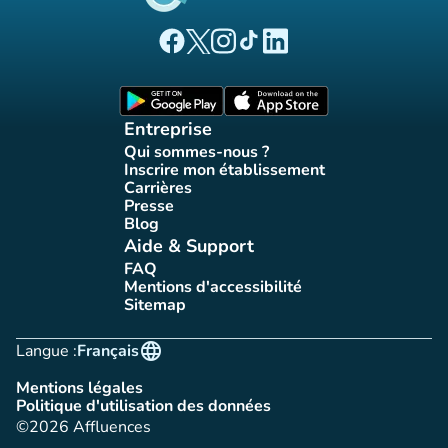
(nouvel onglet)
(nouvel onglet)
(nouvel onglet)
(nouvel onglet)
(nouvel onglet)
Page Facebook Affluences
Page Twitter Affluences
Page Instagram Affluences
Page Tiktok Affluences
Page LinkedIn Affluences
(nouvel onglet)
(nouvel onglet)
Entreprise
Qui sommes-nous ?
(nouvel onglet)
Inscrire mon établissement
(nouvel onglet)
Carrières
(nouvel onglet)
Presse
(nouvel onglet)
Blog
(nouvel onglet)
Aide & Support
FAQ
(nouvel onglet)
Mentions d'accessibilité
(nouvel onglet)
Sitemap
(nouvel onglet)
language
Langue :
Français
Mentions légales
(nouvel onglet)
Politique d'utilisation des données
(nouvel onglet)
©2026 Affluences