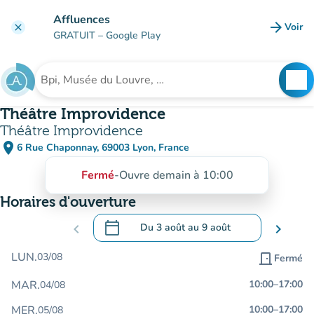
Aller au contenu principal
Affluences
arrow_forward
Voir
clear
(nouve
GRATUIT
– Google Play
search
See
Rechercher un établissement
Théâtre Improvidence
Théâtre Improvidence
place
6 Rue Chaponnay, 69003 Lyon, France
(ouvrir dans Google Maps)
(nouvel onglet)
Fermé
-
Ouvre demain à 10:00
Horaires d'ouverture
calendar_today
chevron_left
Du
3 août
au
9 août
chevron_right
.
Ouvrir le calendrier pour changer de dat
LUN.
03/08
door_front
Fermé
MAR.
10:00
–
17:00
04/08
MER.
10:00
–
17:00
05/08