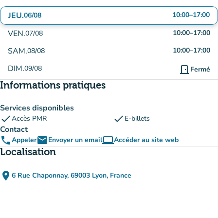
JEU.
10:00
–
17:00
06/08
VEN.
10:00
–
17:00
07/08
SAM.
10:00
–
17:00
08/08
DIM.
09/08
door_front
Fermé
Informations pratiques
Services disponibles
check
check
Accès PMR
E-billets
Contact
phone
email
computer
Appeler
Envoyer un email
Accéder au site web
(nouvel onglet)
Localisation
place
6 Rue Chaponnay, 69003 Lyon, France
(ouvrir dans Google Maps)
(nouvel onglet)