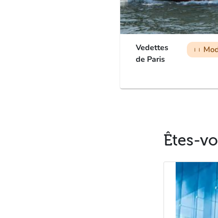
Vedettes
Mod
man
man
man
de Paris
Êtes-vo