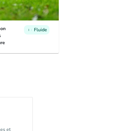
son
Fluide
man
man
man
s
re
es et