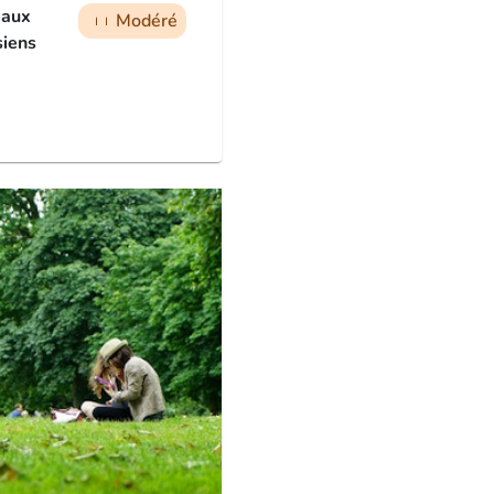
eaux
Modéré
man
man
man
siens