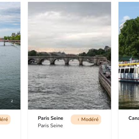
Paris Seine
Can
éré
Modéré
man
man
man
Paris Seine