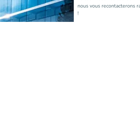
nous vous recontacterons 
!
Voir plus d'informations
(nouvel onglet)
Vous êtes déjà
établissement
partenaire ?
Connectez-vous au portail
d'administration Affluences
contactez-nous via le suppo
Se connecter
(nouvel onglet)