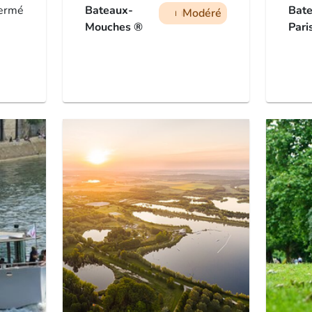
ermé
Bateaux-
Bat
Modéré
man
man
man
Mouches ®
Pari