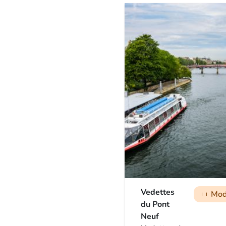
Vedettes
Mod
man
man
man
du Pont
Neuf