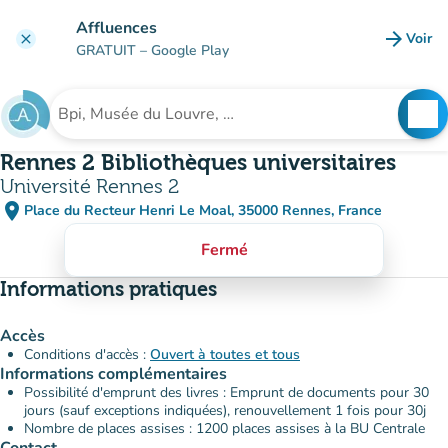
Aller au contenu principal
Affluences
arrow_forward
Voir
clear
(nouve
GRATUIT
– Google Play
search
See
Rechercher un établissement
Rennes 2 Bibliothèques universitaires
Université Rennes 2
place
Place du Recteur Henri Le Moal, 35000 Rennes, France
(ouvrir dans Google Maps)
(nouvel onglet)
Fermé
Informations pratiques
Accès
Conditions d'accès :
Ouvert à toutes et tous
Informations complémentaires
Possibilité d'emprunt des livres : Emprunt de documents pour 30
jours (sauf exceptions indiquées), renouvellement 1 fois pour 30j
Nombre de places assises : 1200 places assises à la BU Centrale