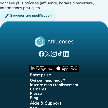
données plus précises (affluence, horaire d'ouverture,
informations pratiques…)
edit
Suggérer une modification
(nouvel onglet)
(nouvel onglet)
(nouvel onglet)
(nouvel onglet)
(nouvel onglet)
Page Facebook Affluences
Page Twitter Affluences
Page Instagram Affluences
Page Tiktok Affluences
Page LinkedIn Affluences
(nouvel onglet)
(nouvel onglet)
Entreprise
Qui sommes-nous ?
(nouvel onglet)
Inscrire mon établissement
(nouvel onglet)
Carrières
(nouvel onglet)
Presse
(nouvel onglet)
Blog
(nouvel onglet)
Aide & Support