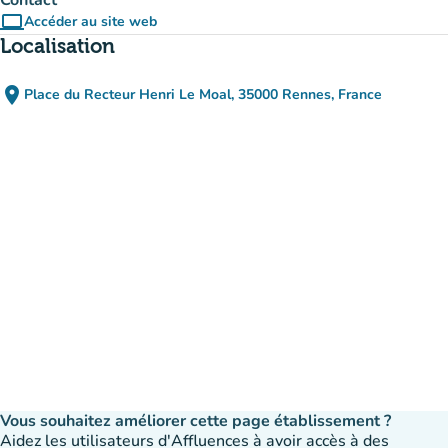
Contact
computer
Accéder au site web
(nouvel onglet)
Localisation
place
Place du Recteur Henri Le Moal, 35000 Rennes, France
(ouvrir dans Google Maps)
(nouvel onglet)
Vous souhaitez améliorer cette page établissement ?
Aidez les utilisateurs d'Affluences à avoir accès à des