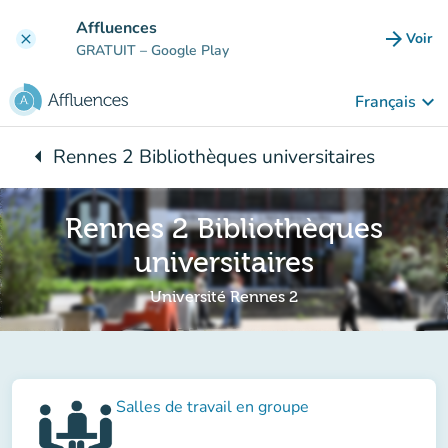
Aller au contenu principal
Affluences
arrow_forward
Voir
clear
(nouve
GRATUIT
– Google Play
keyboard_arrow_down
Français
arrow_left
Rennes 2 Bibliothèques universitaires
Retour à :
Rennes 2 Bibliothèques
universitaires
Université Rennes 2
Salles de travail en groupe