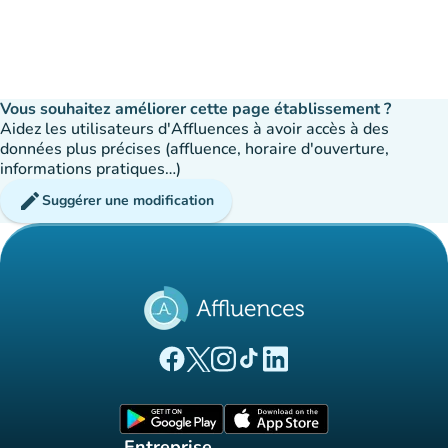
Vous souhaitez améliorer cette page établissement ?
Aidez les utilisateurs d'Affluences à avoir accès à des
données plus précises (affluence, horaire d'ouverture,
informations pratiques…)
edit
Suggérer une modification
(nouvel onglet)
(nouvel onglet)
(nouvel onglet)
(nouvel onglet)
(nouvel onglet)
Page Facebook Affluences
Page Twitter Affluences
Page Instagram Affluences
Page Tiktok Affluences
Page LinkedIn Affluences
(nouvel onglet)
(nouvel onglet)
Entreprise