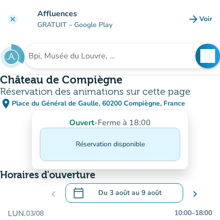
Aller au contenu principal
Affluences
arrow_forward
Voir
clear
(nouve
GRATUIT
– Google Play
search
See
Rechercher un établissement
Château de Compiègne
Réservation des animations sur cette page
place
Place du Général de Gaulle, 60200 Compiègne, France
(ouvrir dans Google Maps)
(nouvel onglet)
Ouvert
-
Ferme à 18:00
Réservation disponible
Horaires d'ouverture
calendar_today
chevron_left
Du
3 août
au
9 août
chevron_right
.
Ouvrir le calendrier pour changer de dat
LUN.
10:00
–
18:00
03/08