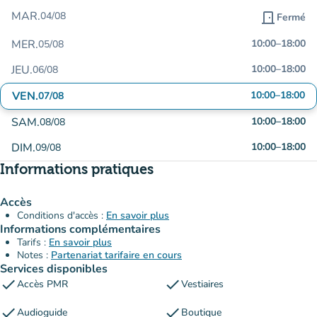
MAR.
04/08
door_front
Fermé
MER.
10:00
–
18:00
05/08
JEU.
10:00
–
18:00
06/08
VEN.
10:00
–
18:00
07/08
SAM.
10:00
–
18:00
08/08
DIM.
10:00
–
18:00
09/08
Informations pratiques
Accès
Conditions d'accès :
En savoir plus
Informations complémentaires
Tarifs :
En savoir plus
Notes :
Partenariat tarifaire en cours
Services disponibles
check
check
Accès PMR
Vestiaires
check
check
Audioguide
Boutique