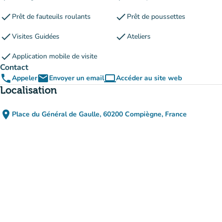
check
check
Prêt de fauteuils roulants
Prêt de poussettes
check
check
Visites Guidées
Ateliers
check
Application mobile de visite
Contact
phone
email
computer
Appeler
Envoyer un email
Accéder au site web
(nouvel onglet)
Localisation
place
Place du Général de Gaulle, 60200 Compiègne, France
(ouvrir dans Google Maps)
(nouvel onglet)