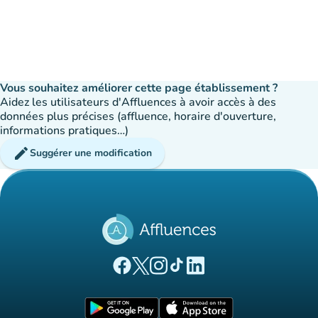
Vous souhaitez améliorer cette page établissement ?
Aidez les utilisateurs d'Affluences à avoir accès à des
données plus précises (affluence, horaire d'ouverture,
informations pratiques…)
edit
Suggérer une modification
(nouvel onglet)
(nouvel onglet)
(nouvel onglet)
(nouvel onglet)
(nouvel onglet)
Page Facebook Affluences
Page Twitter Affluences
Page Instagram Affluences
Page Tiktok Affluences
Page LinkedIn Affluences
(nouvel onglet)
(nouvel onglet)