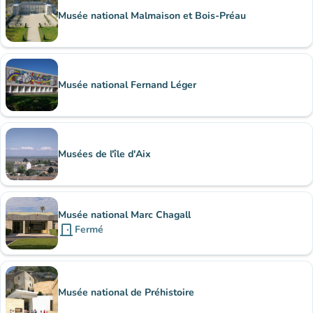
Musée national Malmaison et Bois-Préau
Musée national Fernand Léger
Musées de l'île d'Aix
Musée national Marc Chagall
door_front
Fermé
Musée national de Préhistoire