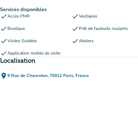
Services disponibles
check
check
Accès PMR
Vestiaires
check
check
Boutique
Prêt de fauteuils roulants
check
check
Visites Guidées
Ateliers
check
Application mobile de visite
Localisation
place
9 Rue de Charenton, 75012 Paris, France
(ouvrir dans Google Maps)
(nouvel onglet)