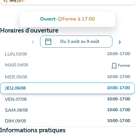
Ouvert
-
Ferme à 17:00
info_outline
Horaires d'ouverture
calendar_today
chevron_left
Du
3 août
au
9 août
chevron_right
.
Ouvrir le calendrier pour changer de dat
LUN.
10:00
–
17:00
03/08
MAR.
04/08
door_front
Fermé
MER.
10:00
–
17:00
05/08
JEU.
10:00
–
17:00
06/08
VEN.
10:00
–
17:00
07/08
SAM.
10:00
–
17:00
08/08
DIM.
10:00
–
17:00
09/08
Informations pratiques