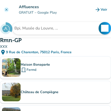
Aller au contenu principal
Affluences
arrow_forward
Voir
clear
(nouve
GRATUIT
– Google Play
search
See
Rechercher un établissement
Rmn-GP
xxx
place
9 Rue de Charenton, 75012 Paris, France
(ouvrir dans Google Maps)
(nouvel onglet)
Sous-sites
Maison Bonaparte
door_front
Fermé
Château de Compiègne