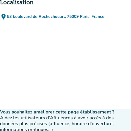
Localisation
place
53 boulevard de Rochechouart, 75009 Paris, France
(ouvrir dans Google Maps)
(nouvel onglet)
Vous souhaitez améliorer cette page établissement ?
Aidez les utilisateurs d'Affluences à avoir accès à des
données plus précises (affluence, horaire d'ouverture,
informations pratiques…)