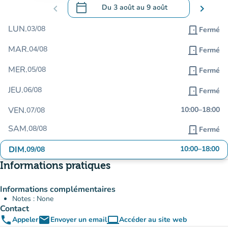
calendar_today
chevron_left
Du
3 août
au
9 août
chevron_right
.
Ouvrir le calendrier pour changer de dat
LUN.
03/08
door_front
Fermé
MAR.
04/08
door_front
Fermé
MER.
05/08
door_front
Fermé
JEU.
06/08
door_front
Fermé
VEN.
10:00
–
18:00
07/08
SAM.
08/08
door_front
Fermé
DIM.
10:00
–
18:00
09/08
Informations pratiques
Informations complémentaires
Notes : None
Contact
phone
email
computer
Appeler
Envoyer un email
Accéder au site web
(nouvel onglet)