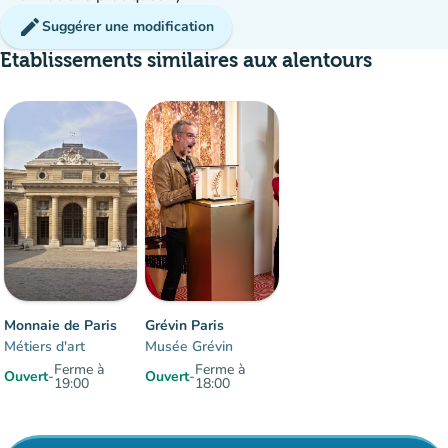
edit
Suggérer une modification
Etablissements similaires aux alentours
Monnaie de Paris
Grévin Paris
Métiers d'art
Musée Grévin
Ferme à
Ferme à
Ouvert
-
Ouvert
-
19:00
18:00
Éléments 1 à 2 sur 2