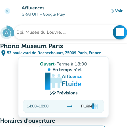
Aller au contenu principal
Affluences
arrow_forward
Voir
clear
(nouve
GRATUIT
– Google Play
search
See
Rechercher un établissement
Phono Museum Paris
place
53 boulevard de Rochechouart, 75009 Paris, France
(ouvrir dans Google Maps)
(nouvel onglet)
Ouvert
-
Ferme à 18:00
En temps réel
man
man
man
Affluence
Fluide
insights
Prévisions
trending_flat
14:00
–
18:00
Fluide
man
man
man
Stable
Horaires d'ouverture