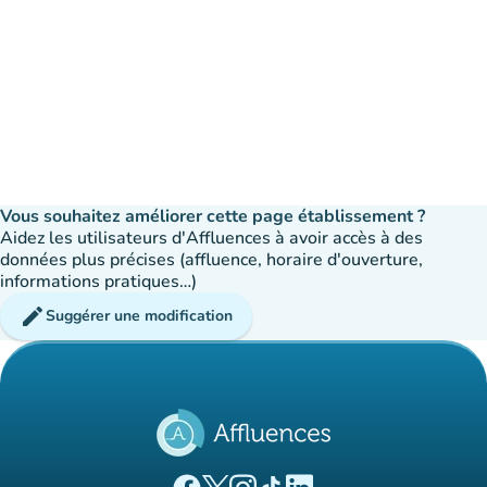
Vous souhaitez améliorer cette page établissement ?
Aidez les utilisateurs d'Affluences à avoir accès à des
données plus précises (affluence, horaire d'ouverture,
informations pratiques…)
edit
Suggérer une modification
(nouvel onglet)
(nouvel onglet)
(nouvel onglet)
(nouvel onglet)
(nouvel onglet)