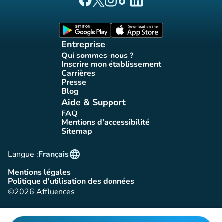
Page Facebook Affluences
Page Twitter Affluences
Page Instagram Affluences
Page Tiktok Affluences
Page LinkedIn Affluences
(nouvel onglet)
(nouvel onglet)
Entreprise
Qui sommes-nous ?
(nouvel onglet)
Inscrire mon établissement
(nouvel onglet)
Carrières
(nouvel onglet)
Presse
(nouvel onglet)
Blog
(nouvel onglet)
Aide & Support
FAQ
(nouvel onglet)
Mentions d'accessibilité
(nouvel onglet)
Sitemap
(nouvel onglet)
language
Langue :
Français
Mentions légales
(nouvel onglet)
Politique d'utilisation des données
(nouvel onglet)
©2026 Affluences