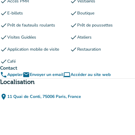
check
check
Accès PMR
Vestiaires
check
check
E-billets
Boutique
check
check
Prêt de fauteuils roulants
Prêt de poussettes
check
check
Visites Guidées
Ateliers
check
check
Application mobile de visite
Restauration
check
Café
Contact
phone
email
computer
Appeler
Envoyer un email
Accéder au site web
(nouvel onglet)
Localisation
place
11 Quai de Conti, 75006 Paris, France
(ouvrir dans Google Maps)
(nouvel onglet)