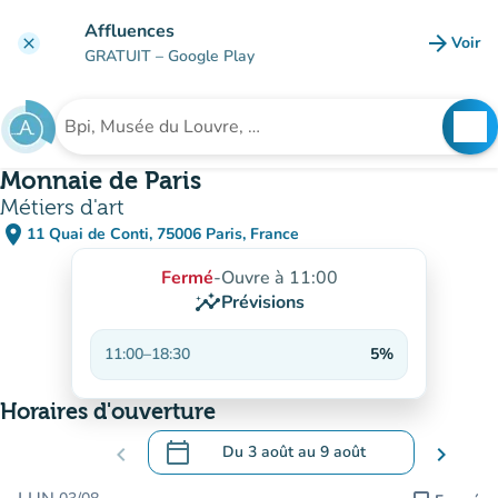
Aller au contenu principal
Affluences
arrow_forward
Voir
clear
(nouve
GRATUIT
– Google Play
search
See
Rechercher un établissement
Monnaie de Paris
Métiers d'art
place
11 Quai de Conti, 75006 Paris, France
(ouvrir dans Google Maps)
(nouvel onglet)
Fermé
-
Ouvre à 11:00
insights
Prévisions
11:00
–
18:30
5%
Horaires d'ouverture
calendar_today
chevron_left
Du
3 août
au
9 août
chevron_right
.
Ouvrir le calendrier pour changer de dat