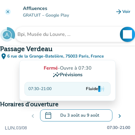
Aller au contenu principal
Affluences
arrow_forward
Voir
clear
(nouve
GRATUIT
– Google Play
search
See
Rechercher un établissement
Passage Verdeau
place
6 rue de la Grange-Batelière, 75003 Paris, France
(ouvrir dans Google Maps)
(nouvel onglet)
Fermé
-
Ouvre à 07:30
insights
Prévisions
07:30
–
21:00
Fluide
man
man
man
Horaires d'ouverture
calendar_today
chevron_left
Du
3 août
au
9 août
chevron_right
.
Ouvrir le calendrier pour changer de dat
LUN.
07:30
–
21:00
03/08