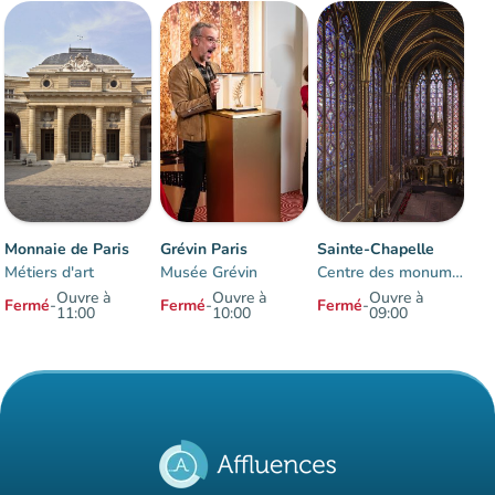
Monnaie de Paris
Grévin Paris
Sainte-Chapelle
Métiers d'art
Musée Grévin
Centre des monuments nationaux
Ouvre à
Ouvre à
Ouvre à
Fermé
-
Fermé
-
Fermé
-
11:00
10:00
09:00
Éléments 1 à 3 sur 3