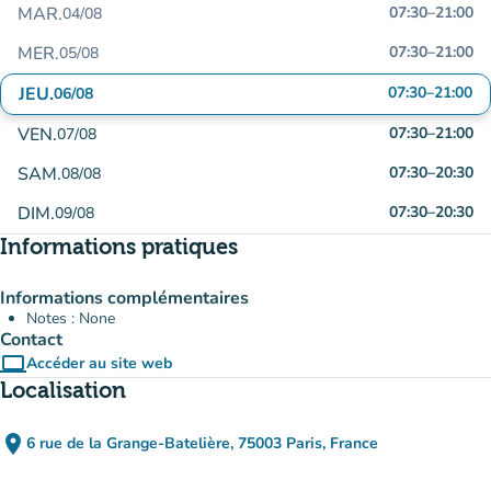
MAR.
07:30
–
21:00
04/08
MER.
07:30
–
21:00
05/08
JEU.
07:30
–
21:00
06/08
VEN.
07:30
–
21:00
07/08
SAM.
07:30
–
20:30
08/08
DIM.
07:30
–
20:30
09/08
Informations pratiques
Informations complémentaires
Notes : None
Contact
computer
Accéder au site web
(nouvel onglet)
Localisation
place
6 rue de la Grange-Batelière, 75003 Paris, France
(ouvrir dans Google Maps)
(nouvel onglet)