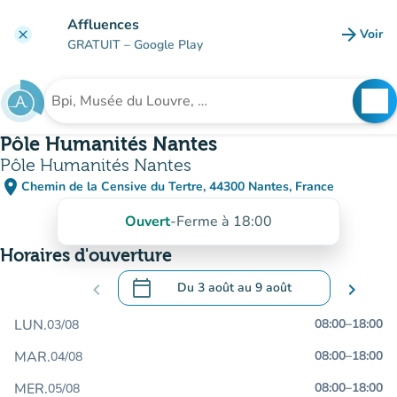
Aller au contenu principal
Affluences
arrow_forward
Voir
clear
(nouve
GRATUIT
– Google Play
search
See
Rechercher un établissement
Pôle Humanités Nantes
Pôle Humanités Nantes
place
Chemin de la Censive du Tertre, 44300 Nantes, France
(ouvrir dans Google Maps)
(nouvel onglet)
Ouvert
-
Ferme à 18:00
Horaires d'ouverture
calendar_today
chevron_left
Du
3 août
au
9 août
chevron_right
.
Ouvrir le calendrier pour changer de dat
LUN.
08:00
–
18:00
03/08
MAR.
08:00
–
18:00
04/08
MER.
08:00
–
18:00
05/08