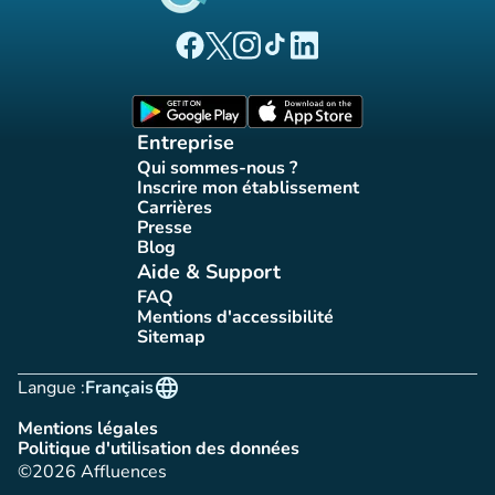
(nouvel onglet)
(nouvel onglet)
(nouvel onglet)
(nouvel onglet)
(nouvel onglet)
Page Facebook Affluences
Page Twitter Affluences
Page Instagram Affluences
Page Tiktok Affluences
Page LinkedIn Affluences
(nouvel onglet)
(nouvel onglet)
Entreprise
Qui sommes-nous ?
(nouvel onglet)
Inscrire mon établissement
(nouvel onglet)
Carrières
(nouvel onglet)
Presse
(nouvel onglet)
Blog
(nouvel onglet)
Aide & Support
FAQ
(nouvel onglet)
Mentions d'accessibilité
(nouvel onglet)
Sitemap
(nouvel onglet)
language
Langue :
Français
Mentions légales
(nouvel onglet)
Politique d'utilisation des données
(nouvel onglet)
©2026 Affluences