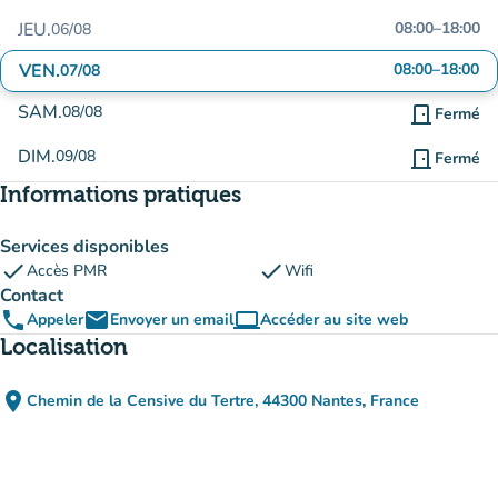
JEU.
08:00
–
18:00
06/08
VEN.
08:00
–
18:00
07/08
SAM.
08/08
door_front
Fermé
DIM.
09/08
door_front
Fermé
Informations pratiques
Services disponibles
check
check
Accès PMR
Wifi
Contact
phone
email
computer
Appeler
Envoyer un email
Accéder au site web
(nouvel onglet)
Localisation
place
Chemin de la Censive du Tertre, 44300 Nantes, France
(ouvrir dans Google Maps)
(nouvel onglet)