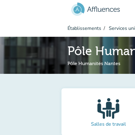
Aller au contenu principal
Établissements
Services uni
Pôle Human
Pôle Humanités Nantes
Salles de travail