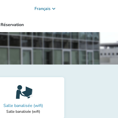
keyboard_arrow_down
Français
Réservation
Salle banalisée (wifi)
Salle banalisée (wifi)