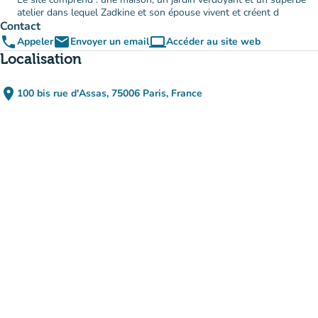
atelier dans lequel Zadkine et son épouse vivent et créent d
Contact
phone
email
computer
Appeler
Envoyer un email
Accéder au site web
(nouvel onglet)
Localisation
place
100 bis rue d'Assas, 75006 Paris, France
(ouvrir dans Google Maps)
(nouvel onglet)