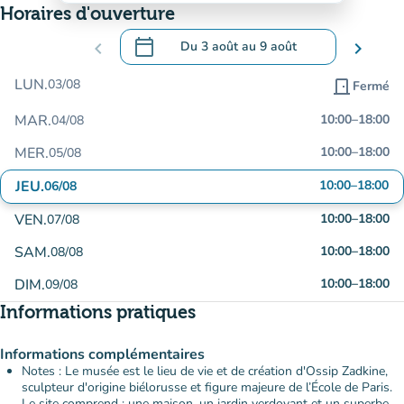
Horaires d'ouverture
calendar_today
chevron_left
Du
3 août
au
9 août
chevron_right
.
Ouvrir le calendrier pour changer de dat
LUN.
03/08
door_front
Fermé
MAR.
10:00
–
18:00
04/08
MER.
10:00
–
18:00
05/08
JEU.
10:00
–
18:00
06/08
VEN.
10:00
–
18:00
07/08
SAM.
10:00
–
18:00
08/08
DIM.
10:00
–
18:00
09/08
Informations pratiques
Informations complémentaires
Notes : Le musée est le lieu de vie et de création d'Ossip Zadkine,
sculpteur d'origine biélorusse et figure majeure de l’École de Paris.
Le site comprend : une maison, un jardin verdoyant et un superbe