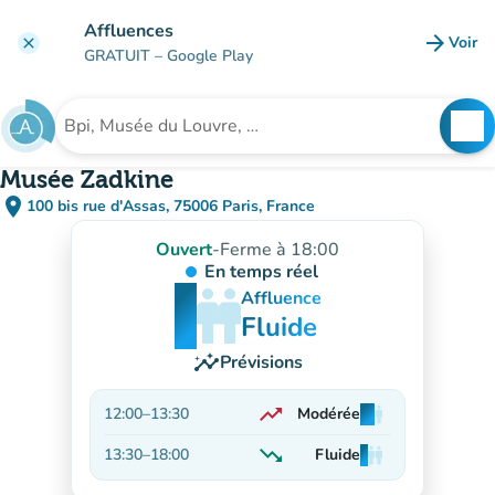
Aller au contenu principal
Affluences
arrow_forward
Voir
clear
(nouve
GRATUIT
– Google Play
search
See
Rechercher un établissement
Musée Zadkine
place
100 bis rue d'Assas, 75006 Paris, France
(ouvrir dans Google Maps)
(nouvel onglet)
Ouvert
-
Ferme à 18:00
En temps réel
man
man
man
Affluence
Fluide
insights
Prévisions
trending_up
12:00
–
13:30
Modérée
man
man
man
En hausse
trending_down
13:30
–
18:00
Fluide
man
man
man
En baisse