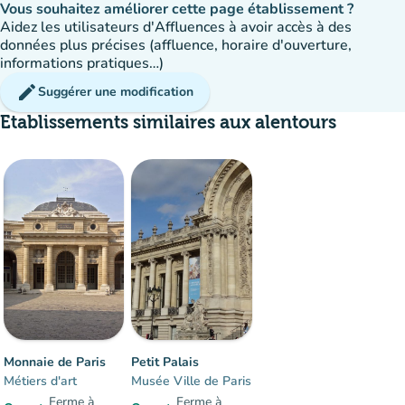
Vous souhaitez améliorer cette page établissement ?
Aidez les utilisateurs d'Affluences à avoir accès à des
données plus précises (affluence, horaire d'ouverture,
informations pratiques…)
edit
Suggérer une modification
Etablissements similaires aux alentours
Affluence
:
Modéré
man
man
man
Monnaie de Paris
Petit Palais
Métiers d'art
Musée Ville de Paris
Ferme à
Ferme à