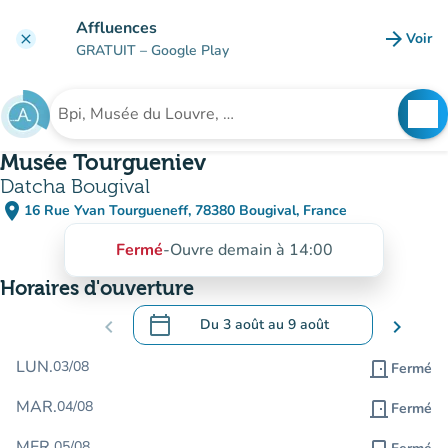
Aller au contenu principal
Affluences
arrow_forward
Voir
clear
(nouve
GRATUIT
– Google Play
search
See
Rechercher un établissement
Musée Tourgueniev
Datcha Bougival
place
16 Rue Yvan Tourgueneff, 78380 Bougival, France
(ouvrir dans Google Maps)
(nouvel onglet)
Fermé
-
Ouvre demain à 14:00
Horaires d'ouverture
calendar_today
chevron_left
Du
3 août
au
9 août
chevron_right
.
Ouvrir le calendrier pour changer de dat
LUN.
03/08
door_front
Fermé
MAR.
04/08
door_front
Fermé
MER.
05/08