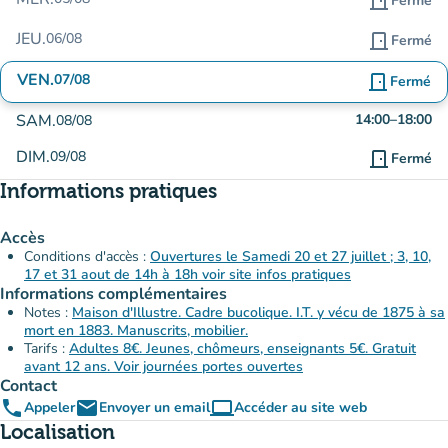
door_front
Fermé
JEU.
06/08
door_front
Fermé
VEN.
07/08
door_front
Fermé
SAM.
14:00
–
18:00
08/08
DIM.
09/08
door_front
Fermé
Informations pratiques
Accès
Conditions d'accès :
Ouvertures le Samedi 20 et 27 juillet ; 3, 10,
17 et 31 aout de 14h à 18h voir site infos pratiques
Informations complémentaires
Notes :
Maison d'Illustre. Cadre bucolique. I.T. y vécu de 1875 à sa
mort en 1883. Manuscrits, mobilier.
Tarifs :
Adultes 8€. Jeunes, chômeurs, enseignants 5€. Gratuit
avant 12 ans. Voir journées portes ouvertes
Contact
phone
email
computer
Appeler
Envoyer un email
Accéder au site web
(nouvel onglet)
Localisation