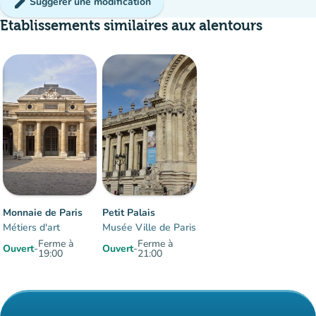
edit
Suggérer une modification
Etablissements similaires aux alentours
Affluence
:
Modéré
man
man
man
Monnaie de Paris
Petit Palais
Métiers d'art
Musée Ville de Paris
Ferme à
Ferme à
Ouvert
-
Ouvert
-
19:00
21:00
Éléments 1 à 2 sur 2