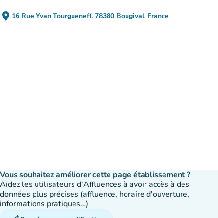
place
16 Rue Yvan Tourgueneff, 78380 Bougival, France
(ouvrir dans Google Maps)
(nouvel onglet)
Vous souhaitez améliorer cette page établissement ?
Aidez les utilisateurs d'Affluences à avoir accès à des
données plus précises (affluence, horaire d'ouverture,
informations pratiques…)