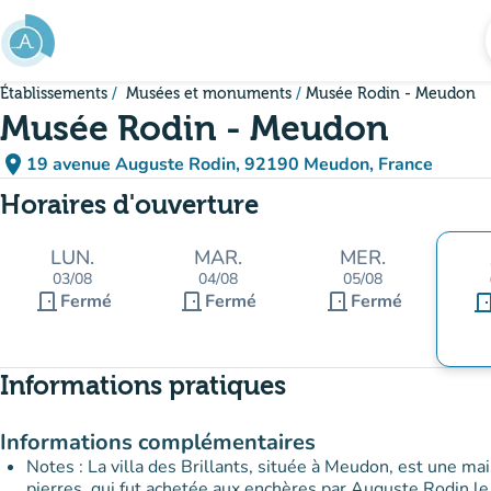
Aller au contenu principal
Établissements
Musées et monuments
Musée Rodin - Meudon
Musée Rodin - Meudon
place
19 avenue Auguste Rodin, 92190 Meudon, France
(ouvrir dans Google Maps)
(nouvel onglet)
Horaires d'ouverture
LUN.
MAR.
MER.
03/08
04/08
05/08
door_front
door_front
door_front
Fermé
Fermé
Fermé
door_fr
Informations pratiques
Informations complémentaires
Notes : La villa des Brillants, située à Meudon, est une mai
pierres, qui fut achetée aux enchères par Auguste Rodin 