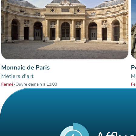
Monnaie de Paris
P
Métiers d'art
Mu
Fermé
-
Ouvre demain à 11:00
Fe
Éléments 1 à 2 sur 2