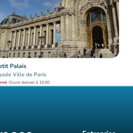
etit Palais
sée Ville de Paris
rmé
-
Ouvre demain à 10:00