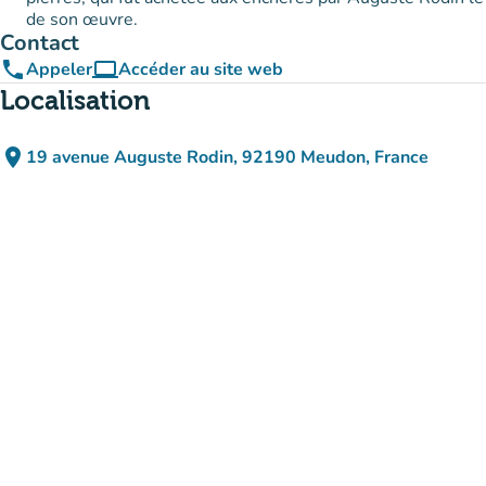
de son œuvre.
Contact
phone
computer
Appeler
Accéder au site web
(nouvel onglet)
Localisation
place
19 avenue Auguste Rodin, 92190 Meudon, France
(ouvrir dans Google Maps)
(nouvel onglet)