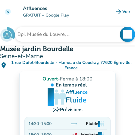
Aller au contenu principal
Affluences
arrow_forward
Voir
clear
(nouve
GRATUIT
– Google Play
search
See
Rechercher un établissement
Musée jardin Bourdelle
Seine-et-Marne
1 rue Dufet-Bourdelle - Hameau du Coudray, 77620 Égreville,
place
(ouvrir dans Google Maps)
(nouvel onglet)
France
Ouvert
-
Ferme à 18:00
En temps réel
man
man
man
Affluence
Fluide
insights
Prévisions
trending_flat
14:30
–
15:00
Fluide
man
man
man
Stable
15:00
–
16:00
Modérée