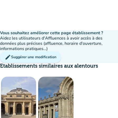
Vous souhaitez améliorer cette page établissement ?
Aidez les utilisateurs d'Affluences à avoir accès à des
données plus précises (affluence, horaire d'ouverture,
informations pratiques…)
edit
Suggérer une modification
Etablissements similaires aux alentours
Affluence
:
Modéré
man
man
man