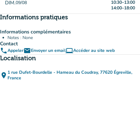
DIM.
10:30
–
13:00
09/08
14:00
–
18:00
Informations pratiques
Informations complémentaires
Notes : None
Contact
phone
email
computer
Appeler
Envoyer un email
Accéder au site web
(nouvel onglet)
Localisation
1 rue Dufet-Bourdelle - Hameau du Coudray, 77620 Égreville,
place
(ouvrir dans Google Maps)
(nouvel onglet)
France