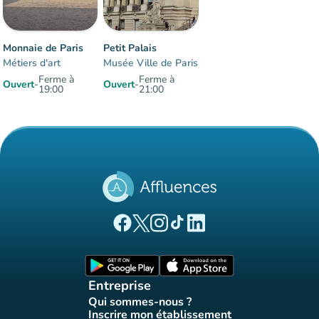
Monnaie de Paris
Petit Palais
Métiers d'art
Musée Ville de Paris
Ferme à
Ferme à
Ouvert
-
Ouvert
-
19:00
21:00
Éléments 1 à 2 sur 2
(nouvel onglet)
(nouvel onglet)
(nouvel onglet)
(nouvel onglet)
(nouvel onglet)
Page Facebook Affluences
Page Twitter Affluences
Page Instagram Affluences
Page Tiktok Affluences
Page LinkedIn Affluences
(nouvel onglet)
(nouvel onglet)
Entreprise
Qui sommes-nous ?
(nouvel onglet)
Inscrire mon établissement