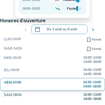
trending_up
man
man
man
En hausse
trending_down
16:00
–
18:00
Fluide
man
man
man
En baisse
Horaires d'ouverture
calendar_today
chevron_left
Du
3 août
au
9 août
chevron_right
.
Ouvrir le calendrier pour changer de dat
LUN.
03/08
door_front
Fermé
MAR.
04/08
door_front
Fermé
MER.
10:30
–
13:00
05/08
14:00
–
18:00
JEU.
10:30
–
13:00
06/08
14:00
–
18:00
VEN.
10:30
–
13:00
07/08
14:00
–
18:00
SAM.
10:30
–
13:00
08/08
14:00
–
18:00