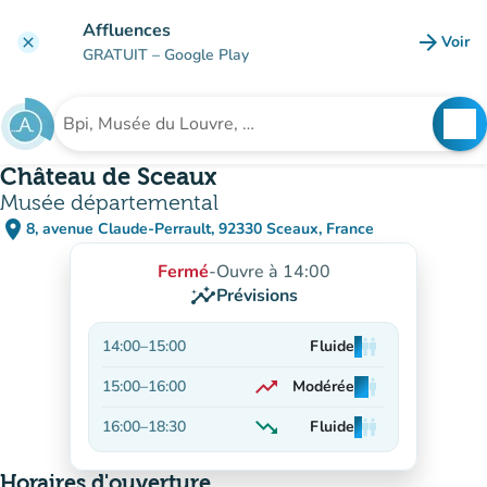
Aller au contenu principal
Affluences
arrow_forward
Voir
clear
(nouve
GRATUIT
– Google Play
search
See
Rechercher un établissement
Château de Sceaux
Musée départemental
place
8, avenue Claude-Perrault, 92330 Sceaux, France
(ouvrir dans Google Maps)
(nouvel onglet)
Fermé
-
Ouvre à 14:00
insights
Prévisions
14:00
–
15:00
Fluide
man
man
man
trending_up
15:00
–
16:00
Modérée
man
man
man
En hausse
trending_down
16:00
–
18:30
Fluide
man
man
man
En baisse
Horaires d'ouverture