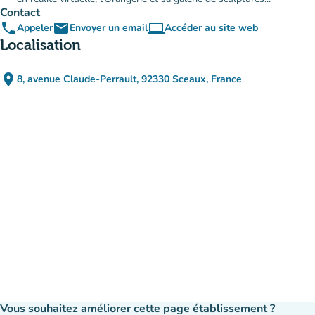
Contact
phone
email
computer
Appeler
Envoyer un email
Accéder au site web
(nouvel onglet)
Localisation
place
8, avenue Claude-Perrault, 92330 Sceaux, France
(ouvrir dans Google Maps)
(nouvel onglet)
Vous souhaitez améliorer cette page établissement ?