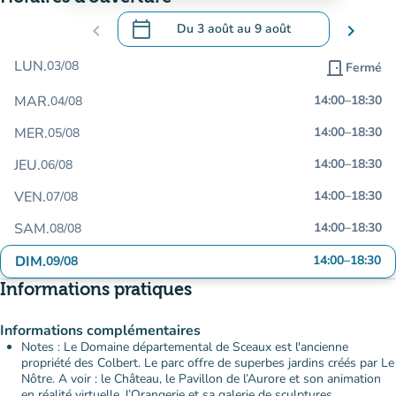
calendar_today
chevron_left
Du
3 août
au
9 août
chevron_right
.
Ouvrir le calendrier pour changer de dat
LUN.
03/08
door_front
Fermé
MAR.
14:00
–
18:30
04/08
MER.
14:00
–
18:30
05/08
JEU.
14:00
–
18:30
06/08
VEN.
14:00
–
18:30
07/08
SAM.
14:00
–
18:30
08/08
DIM.
14:00
–
18:30
09/08
Informations pratiques
Informations complémentaires
Notes : Le Domaine départemental de Sceaux est l'ancienne
propriété des Colbert. Le parc offre de superbes jardins créés par Le
Nôtre. A voir : le Château, le Pavillon de l’Aurore et son animation
en réalité virtuelle, l’Orangerie et sa galerie de sculptures...