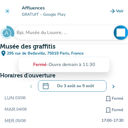
Aller au contenu principal
Affluences
arrow_forward
Voir
clear
(nouve
GRATUIT
– Google Play
search
See
Rechercher un établissement
Musée des graffitis
place
295 rue de Belleville, 75019 Paris, France
(ouvrir dans Google Maps)
(nouvel onglet)
Fermé
-
Ouvre demain à 11:30
Horaires d'ouverture
calendar_today
chevron_left
Du
3 août
au
9 août
chevron_right
.
Ouvrir le calendrier pour changer de dat
LUN.
03/08
door_front
Fermé
MAR.
04/08
door_front
Fermé
MER.
17:00
–
17:30
05/08