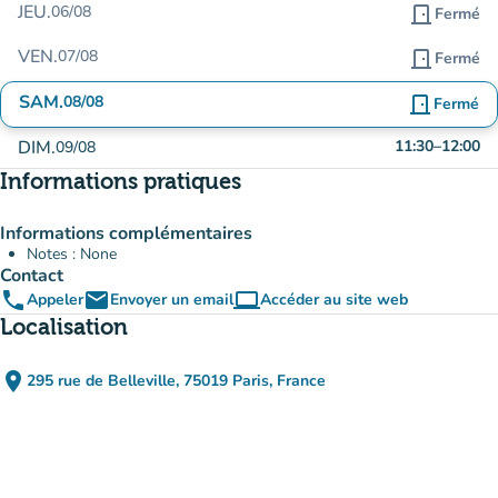
JEU.
06/08
door_front
Fermé
VEN.
07/08
door_front
Fermé
SAM.
08/08
door_front
Fermé
DIM.
11:30
–
12:00
09/08
Informations pratiques
Informations complémentaires
Notes : None
Contact
phone
email
computer
Appeler
Envoyer un email
Accéder au site web
(nouvel onglet)
Localisation
place
295 rue de Belleville, 75019 Paris, France
(ouvrir dans Google Maps)
(nouvel onglet)