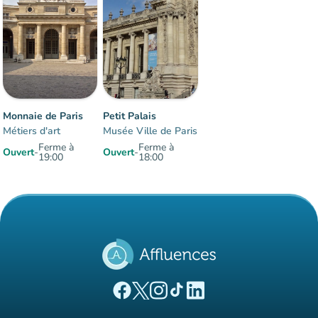
Monnaie de Paris
Petit Palais
Métiers d'art
Musée Ville de Paris
Ferme à
Ferme à
Ouvert
-
Ouvert
-
19:00
18:00
Éléments 1 à 2 sur 2
(nouvel onglet)
(nouvel onglet)
(nouvel onglet)
(nouvel onglet)
(nouvel onglet)
Page Facebook Affluences
Page Twitter Affluences
Page Instagram Affluences
Page Tiktok Affluences
Page LinkedIn Affluences