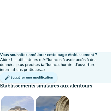
Vous souhaitez améliorer cette page établissement ?
Aidez les utilisateurs d'Affluences à avoir accès à des
données plus précises (affluence, horaire d'ouverture,
informations pratiques…)
edit
Suggérer une modification
Etablissements similaires aux alentours
Affluence
:
Fluide
man
man
man