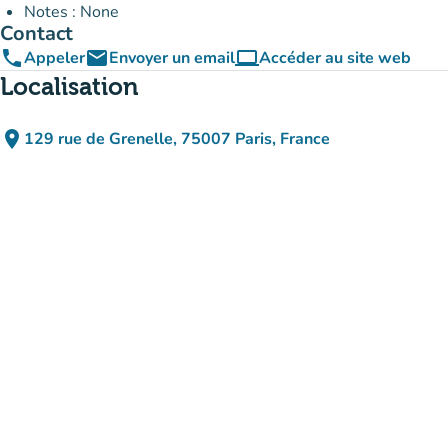
Notes : None
Contact
phone
email
computer
Appeler
Envoyer un email
Accéder au site web
(nouvel onglet)
Localisation
place
129 rue de Grenelle, 75007 Paris, France
(ouvrir dans Google Maps)
(nouvel onglet)