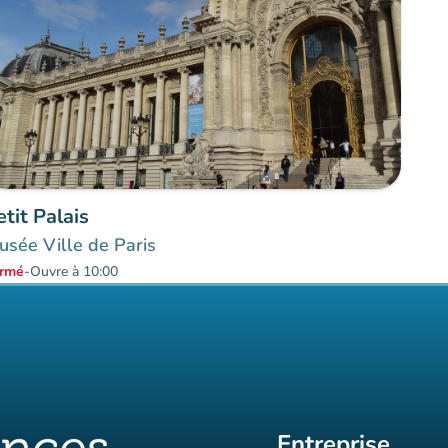
etit Palais
sée Ville de Paris
rmé
-
Ouvre à 10:00
Entreprise