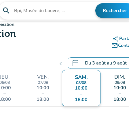
search
Rechercher
Rechercher un établissement
bération
tion
share
Part
mail_outline
Cont
calendar_today
Du
3 août
au
9 août
chevron_left
.
Ouvrir le calendrier pour 
JEU.
VEN.
DIM.
SAM.
06/08
07/08
09/08
08/08
10:00
10:00
10:00
10:00
–
–
–
–
18:00
18:00
18:00
18:00