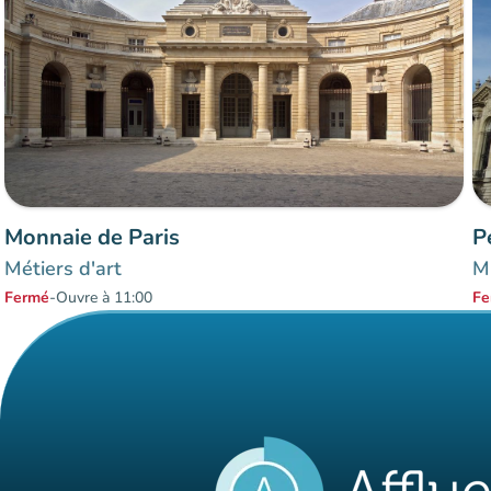
Monnaie de Paris
P
Métiers d'art
Mu
Fermé
-
Ouvre à 11:00
Fe
Éléments 1 à 2 sur 2