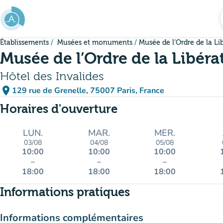
Aller au contenu principal
Établissements
Musées et monuments
Musée de l’Ordre de la Li
Musée de l’Ordre de la Libéra
Hôtel des Invalides
place
129 rue de Grenelle, 75007 Paris, France
(ouvrir dans Google Maps)
(nouvel onglet)
Horaires d'ouverture
LUN.
MAR.
MER.
03/08
04/08
05/08
10:00
10:00
10:00
–
–
–
18:00
18:00
18:00
Informations pratiques
Informations complémentaires