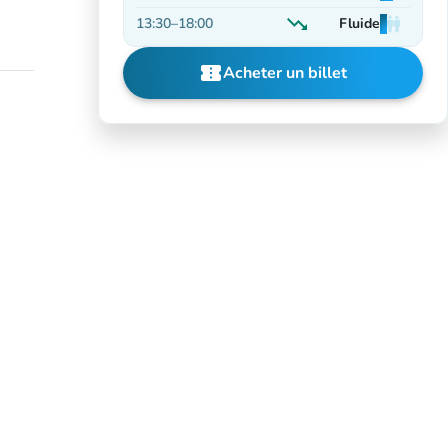
En hausse
trending_down
13:30
–
18:00
Fluide
man
man
man
En baisse
confirmation_number
Acheter un billet
(nouvel onglet)