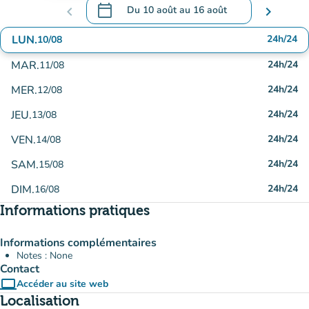
calendar_today
chevron_left
Du
10 août
au
16 août
chevron_right
.
Ouvrir le calendrier pour changer de date
LUN.
24h/24
10/08
MAR.
24h/24
11/08
MER.
24h/24
12/08
JEU.
24h/24
13/08
VEN.
24h/24
14/08
SAM.
24h/24
15/08
DIM.
24h/24
16/08
Informations pratiques
Informations complémentaires
Notes : None
Contact
computer
Accéder au site web
(nouvel onglet)
Localisation