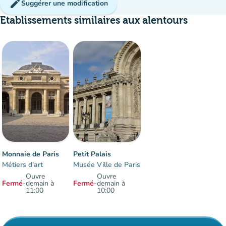
edit
Suggérer une modification
Etablissements similaires aux alentours
Monnaie de Paris
Petit Palais
Métiers d'art
Musée Ville de Paris
Ouvre
Ouvre
Fermé
-
demain à
Fermé
-
demain à
11:00
10:00
Éléments 1 à 2 sur 2