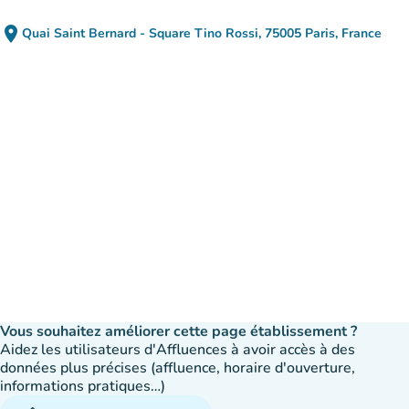
place
Quai Saint Bernard - Square Tino Rossi, 75005 Paris, France
(ouvrir dans Google Maps)
(nouvel onglet)
Vous souhaitez améliorer cette page établissement ?
Aidez les utilisateurs d'Affluences à avoir accès à des
données plus précises (affluence, horaire d'ouverture,
informations pratiques…)