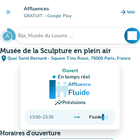
Aller au contenu principal
Affluences
arrow_forward
Voir
clear
(nouve
GRATUIT
– Google Play
search
See
Rechercher un établissement
Musée de la Sculpture en plein air
place
Quai Saint Bernard - Square Tino Rossi, 75005 Paris, France
(ouvrir dans Google Maps)
(nouvel onglet)
Ouvert
En temps réel
man
man
man
Affluence
Fluide
insights
Prévisions
trending_flat
13:00
–
23:30
Fluide
man
man
man
Stable
Horaires d'ouverture