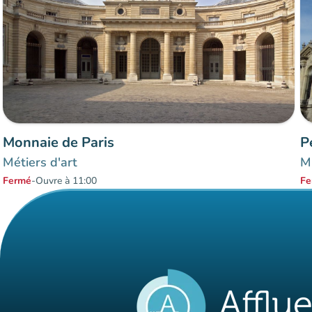
Monnaie de Paris
P
Métiers d'art
Mu
Fermé
-
Ouvre à 11:00
Fe
Éléments 1 à 2 sur 2