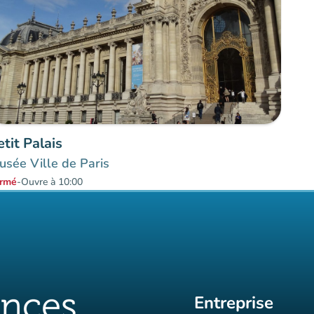
etit Palais
sée Ville de Paris
rmé
-
Ouvre à 10:00
Entreprise