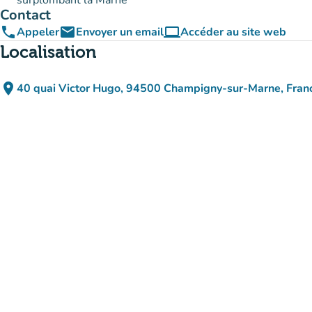
surplombant la Marne
Contact
phone
email
computer
Appeler
Envoyer un email
Accéder au site web
(nouvel onglet)
Localisation
place
40 quai Victor Hugo, 94500 Champigny-sur-Marne, Fran
(ouvrir dans Google Maps)
(nouvel onglet)