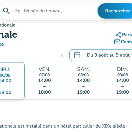
search
Rechercher
Rechercher un établissement
ationale
nale
share
Part
mail_outline
Cont
ce
calendar_today
Du
3 août
au
9 août
chevron_left
.
Ouvrir le calendrier pour 
VEN.
SAM.
DIM.
JEU.
07/08
08/08
09/08
06/08
14:00
14:00
14:00
14:00
–
–
–
–
18:00
19:00
19:00
18:00
ionale est installé dans un hôtel particulier du XIXe siècle