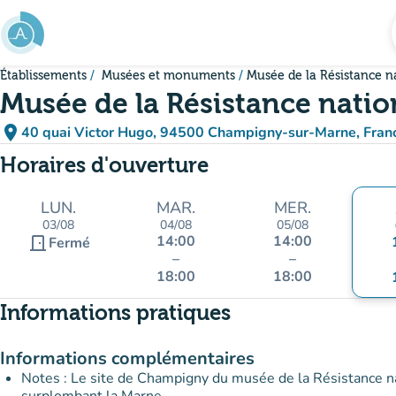
Aller au contenu principal
Établissements
Musées et monuments
Musée de la Résistance n
Musée de la Résistance natio
place
40 quai Victor Hugo, 94500 Champigny-sur-Marne, Fran
(ouvrir dans Google Maps)
(nouvel onglet)
Horaires d'ouverture
LUN.
MAR.
MER.
03/08
04/08
05/08
14:00
14:00
door_front
Fermé
–
–
18:00
18:00
Informations pratiques
Informations complémentaires
Notes : Le site de Champigny du musée de la Résistance nat