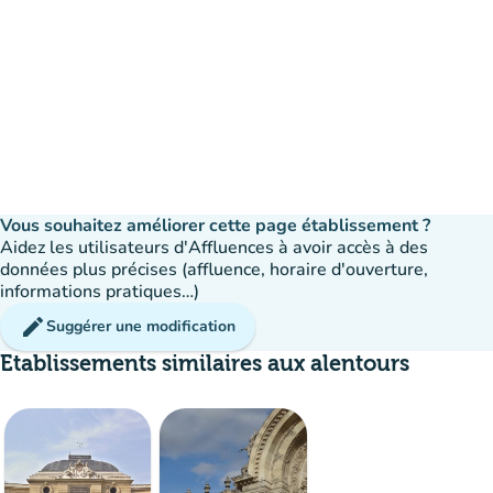
Vous souhaitez améliorer cette page établissement ?
Aidez les utilisateurs d'Affluences à avoir accès à des
données plus précises (affluence, horaire d'ouverture,
informations pratiques…)
edit
Suggérer une modification
Etablissements similaires aux alentours
Affluence
:
Fluide
man
man
man