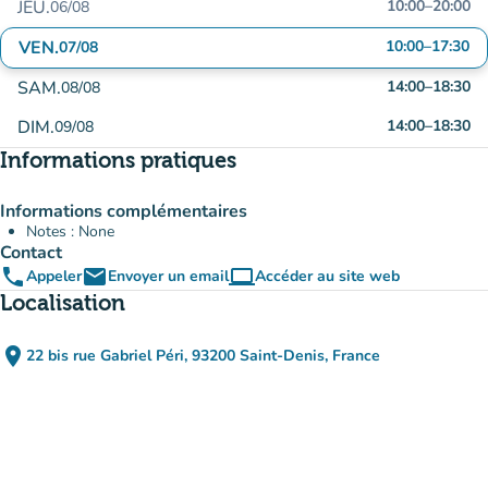
JEU.
10:00
–
20:00
06/08
VEN.
10:00
–
17:30
07/08
SAM.
14:00
–
18:30
08/08
DIM.
14:00
–
18:30
09/08
Informations pratiques
Informations complémentaires
Notes : None
Contact
phone
email
computer
Appeler
Envoyer un email
Accéder au site web
(nouvel onglet)
Localisation
place
22 bis rue Gabriel Péri, 93200 Saint-Denis, France
(ouvrir dans Google Maps)
(nouvel onglet)