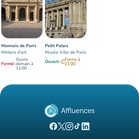
Monnaie de Paris
Petit Palais
Métiers d'art
Musée Ville de Paris
Ouvre
Ferme à
Ouvert
-
info
Fermé
-
demain à
21:00
11:00
Éléments 1 à 2 sur 2
(nouvel onglet)
(nouvel onglet)
(nouvel onglet)
(nouvel onglet)
(nouvel onglet)
Page Facebook Affluences
Page Twitter Affluences
Page Instagram Affluences
Page Tiktok Affluences
Page LinkedIn Affluences