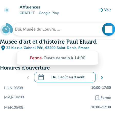
Aller au contenu principal
Affluences
arrow_forward
Voir
clear
(nouve
GRATUIT
– Google Play
search
See
Rechercher un établissement
Musée d'art et d'histoire Paul Eluard
place
22 bis rue Gabriel Péri, 93200 Saint-Denis, France
(ouvrir dans Google Maps)
(nouvel onglet)
Fermé
-
Ouvre demain à 14:00
Horaires d'ouverture
calendar_today
chevron_left
Du
3 août
au
9 août
chevron_right
.
Ouvrir le calendrier pour changer de dat
LUN.
10:00
–
17:30
03/08
MAR.
04/08
door_front
Fermé
MER.
10:00
–
17:30
05/08