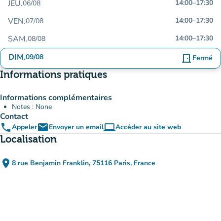
JEU.
14:00
–
17:30
06/08
VEN.
14:00
–
17:30
07/08
SAM.
14:00
–
17:30
08/08
DIM.
09/08
door_front
Fermé
Informations pratiques
Informations complémentaires
Notes : None
Contact
phone
email
computer
Appeler
Envoyer un email
Accéder au site web
(nouvel onglet)
Localisation
place
8 rue Benjamin Franklin, 75116 Paris, France
(ouvrir dans Google Maps)
(nouvel onglet)