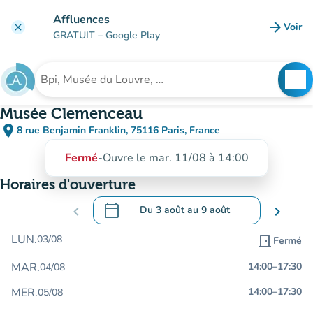
Aller au contenu principal
Affluences
arrow_forward
Voir
clear
(nouve
GRATUIT
– Google Play
search
See
Rechercher un établissement
Musée Clemenceau
place
8 rue Benjamin Franklin, 75116 Paris, France
(ouvrir dans Google Maps)
(nouvel onglet)
Fermé
-
Ouvre le mar. 11/08 à 14:00
Horaires d'ouverture
calendar_today
chevron_left
Du
3 août
au
9 août
chevron_right
.
Ouvrir le calendrier pour changer de dat
LUN.
03/08
door_front
Fermé
MAR.
14:00
–
17:30
04/08
MER.
14:00
–
17:30
05/08