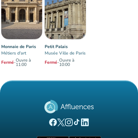
Monnaie de Paris
Petit Palais
Métiers d'art
Musée Ville de Paris
Ouvre à
Ouvre à
Fermé
-
Fermé
-
11:00
10:00
Éléments 1 à 2 sur 2
(nouvel onglet)
(nouvel onglet)
(nouvel onglet)
(nouvel onglet)
(nouvel onglet)
Page Facebook Affluences
Page Twitter Affluences
Page Instagram Affluences
Page Tiktok Affluences
Page LinkedIn Affluences